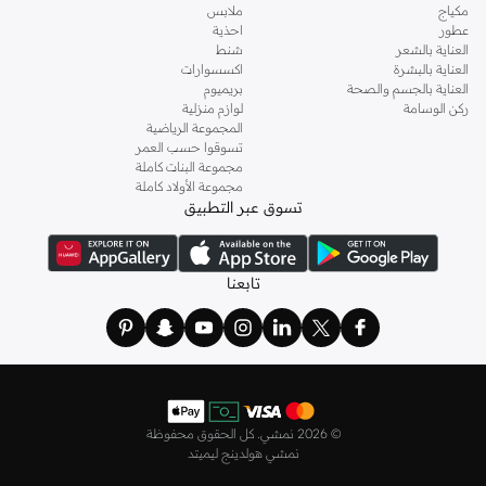
مكياج
ملابس
عطور
احذية
العناية بالشعر
شنط
العناية بالبشرة
اكسسوارات
العناية بالجسم والصحة
بريميوم
ركن الوسامة
لوازم منزلية
المجموعة الرياضية
تسوقوا حسب العمر
مجموعة البنات كاملة
مجموعة الأولاد كاملة
تسوق عبر التطبيق
تابعنا
©
2026 نمشي. كل الحقوق محفوظة
نمشي هولدينج ليميتد