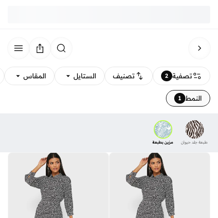
تصفية
تصنيف
الستايل
المقاس
2
النمط
1
طبعة جلد حيوان
مزين بطبعة