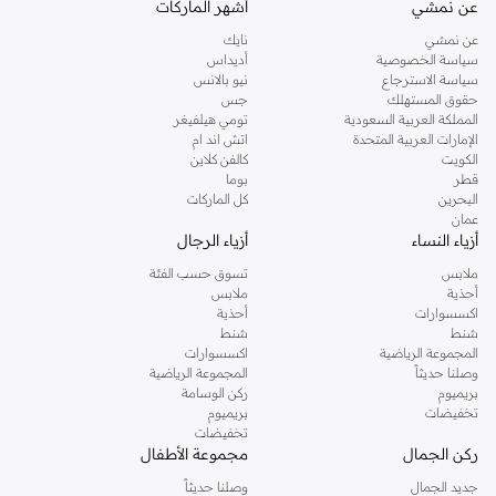
عن نمشي
أشهر الماركات
تفضلين ملابس مريحة في عطلة نهاية الاسبوع، فمن المؤكد انك ستجدين ما تحتاجين
عن نمشي
نايك
اليه.
سياسة الخصوصية
أديداس
سياسة الاسترجاع
نيو بالانس
تسوقي دوروثي بيركنز اون لاين مسقط
حقوق المستهلك
جس
تسوقي دوروثي بيركنز اون لاين من نمشي واستمتعي باكثر من الف ستايل من مجموعة
المملكة العربية السعودية
تومي هيلفيغر
الإمارات العربية المتحدة
اتش اند ام
دوروثي بيركنز الشهيرة. تصفحي المجموعة كاملة في متجر دوروثي بيركنز اون لاين او
الكويت
كالفن كلاين
استخدمي القائمة لتحديد تجربة تسوق دوروثي بيركنز اون لاين. خدمة التوصيل السريعة
قطر
بوما
والدعم الاستثنائي يضمن لك تجربة تسوق ممتعة دائما مع نمشي.
البحرين
كل الماركات
عمان
أزياء النساء
أزياء الرجال
ملابس
تسوق حسب الفئة
أحذية
ملابس
اكسسوارات
أحذية
شنط
شنط
المجموعة الرياضية
اكسسوارات
وصلنا حديثاً
المجموعة الرياضية
بريميوم
ركن الوسامة
تخفيضات
بريميوم
تخفيضات
ركن الجمال
مجموعة الأطفال
جديد الجمال
وصلنا حديثاً