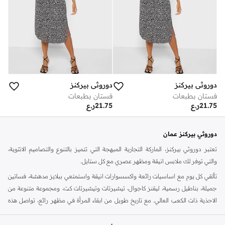
دوروثي بيركنز
دوروثي بيركنز
فستان بطبعات
فستان بطبعات
21.75
ر.ع
21.75
ر.ع
دوروثي بيركنز عمان
تعتبر دوروثي بيركنز، الماركة التجارية المبهجة التي تتميز بالتنوع والتصاميم الانثوية،
والتي توفر لك ملابس انيقة ومظهر عصري مع كل ستايل.
تألقي كل يوم مع اساسيات رائعة واكسسوارات انيقة واستمتعي ببلايز مدهشة، فساتين
جميلة، بناطيل رسمية، ليقنز كاجوال، تيشيرتات وتيشيرتات كت، ومجموعة متنوعة من
الاحذية ذات الكعب العالي. مع تاريخ طويل من ابقاء المرأة في مظهر رائع، تواصل هذه
الماركة في المملكة المتحدة الحفاظ على سمعتها للستايل والاناقة، سنة بعد سنة. سواء
كنت تقومين بتجديد خزانة ملابسك الملائمة للعمل، البحث عن فستان مثالي للحفلات او