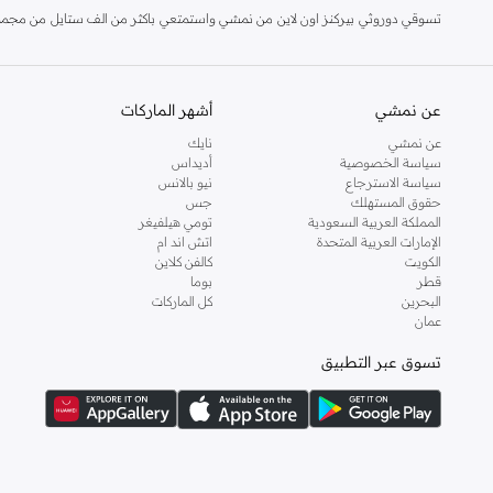
تسوقي دوروثي بيركنز اون لاين من نمشي واستمتعي باكثر من الف ستايل من مجموعة 
والدعم الاستثنائي يضمن لك تجربة تسوق ممتعة دائما مع نمشي.
عن نمشي
أشهر الماركات
عن نمشي
نايك
سياسة الخصوصية
أديداس
سياسة الاسترجاع
نيو بالانس
حقوق المستهلك
جس
المملكة العربية السعودية
تومي هيلفيغر
الإمارات العربية المتحدة
اتش اند ام
الكويت
كالفن كلاين
قطر
بوما
البحرين
كل الماركات
عمان
تسوق عبر التطبيق