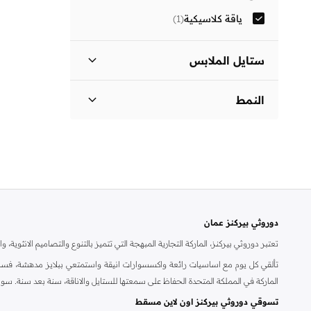
ياقة كلاسيكية
(
1
)
ستايل الملابس
فستان بتصميم قميص
(
1
)
النمط
مزين بطبعة
(
1
)
دوروثي بيركنز عمان
تعتبر دوروثي بيركنز، الماركة التجارية المبهجة التي تتميز بالتنوع والتصاميم الانثو
تألقي كل يوم مع اساسيات رائعة واكسسوارات انيقة واستمتعي ببلايز مدهشة، فسات
الماركة في المملكة المتحدة الحفاظ على سمعتها للستايل والاناقة، سنة بعد سنة. سو
تسوقي دوروثي بيركنز اون لاين مسقط