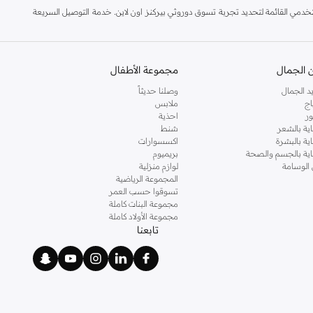
مي القائمة لتحديد تجربة تسوق دوروثي بيركنز اون لاين. خدمة التوصيل السريعة
 الجمال
مجموعة الأطفال
د الجمال
وصلنا حديثاً
اج
ملابس
ر
احذية
اية بالشعر
شنط
اية بالبشرة
اكسسوارات
ناية بالجسم والصحة
بريميوم
 الوسامة
لوازم منزلية
المجموعة الرياضية
تسوقوا حسب العمر
مجموعة البنات كاملة
مجموعة الأولاد كاملة
تابعنا