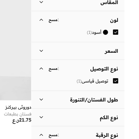
المقاس
مقاس الملابس
ستاندر
:
ALPHA
لون
1
مسح
)
1
(
S
أسود
(
1
)
)
1
(
M
السعر
السعر الأقل
السعر الأعلى
نوع التوصيل
1
مسح
ر.ع
ر.ع
توصيل قياسي
(
1
)
انطلق
طول الفستان/التنورة
دوروثي بيركنز
متوسط الطول
(
1
)
فستان بطبعات
نوع الكم
21.75
ر.ع
ثلاثة أرباع
(
1
)
نوع الرقبة
1
مسح