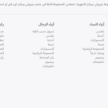
دوروثي بيركنز الشهيرة. تصفحي المجموعة كاملة في متجر دوروثي بيركنز اون لاين او استخد
أزياء النساء
أزياء الرجال
ركن
ملابس
تسوق حسب الفئة
جدي
أحذية
ملابس
مكي
اكسسوارات
أحذية
عطو
شنط
شنط
العن
المجموعة الرياضية
اكسسوارات
العن
وصلنا حديثاً
المجموعة الرياضية
الع
بريميوم
ركن الوسامة
ركن
تخفيضات
بريميوم
تخفيضات