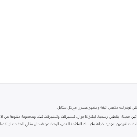
ية، والتي توفر لك ملابس انيقة ومظهر عصري مع كل ستايل.
ين جميلة، بناطيل رسمية، ليقنز كاجوال، تيشيرتات وتيشيرتات كت، ومجموعة متنوعة من الاحذي
اء كنت تقومين بتجديد خزانة ملابسك الملائمة للعمل، البحث عن فستان مثالي للحفلات او تفضل