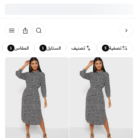
تصفية
تصنيف
الستايل
المقاس
1
1
5