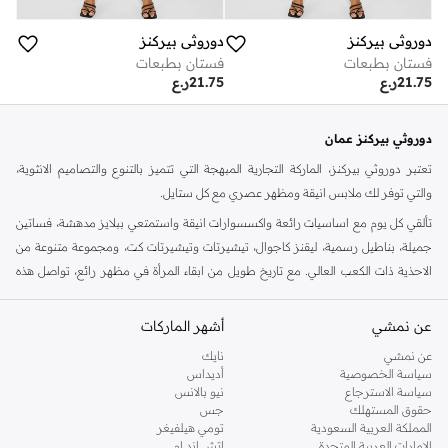
دوروثي بيركنز
دوروثي بيركنز
فستان بطبعات
فستان بطبعات
21.75
ر.ع
21.75
ر.ع
دوروثي بيركنز عمان
تعتبر دوروثي بيركنز، الماركة التجارية المبهجة التي تتميز بالتنوع والتصاميم الانثوية،
والتي توفر لك ملابس انيقة ومظهر عصري مع كل ستايل.
تألقي كل يوم مع اساسيات رائعة واكسسوارات انيقة واستمتعي ببلايز مدهشة، فساتين
جميلة، بناطيل رسمية، ليقنز كاجوال، تيشيرتات وتيشيرتات كت، ومجموعة متنوعة من
الاحذية ذات الكعب العالي. مع تاريخ طويل من ابقاء المرأة في مظهر رائع، تواصل هذه
الماركة في المملكة المتحدة الحفاظ على سمعتها للستايل والاناقة، سنة بعد سنة. سواء
كنت تقومين بتجديد خزانة ملابسك الملائمة للعمل، البحث عن فستان مثالي للحفلات او
عن نمشي
أشهر الماركات
تفضلين ملابس مريحة في عطلة نهاية الاسبوع، فمن المؤكد انك ستجدين ما تحتاجين
عن نمشي
نايك
اليه.
سياسة الخصوصية
أديداس
سياسة الاسترجاع
نيو بالانس
تسوقي دوروثي بيركنز اون لاين مسقط
حقوق المستهلك
جس
تسوقي دوروثي بيركنز اون لاين من نمشي واستمتعي باكثر من الف ستايل من مجموعة
المملكة العربية السعودية
تومي هيلفيغر
الإمارات العربية المتحدة
اتش اند ام