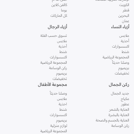
دوروثي بيركنز الشهيرة. تصفحي المجموعة كاملة في متجر دوروثي بيركنز اون لاين او
الكويت
كالفن كلاين
استخدمي القائمة لتحديد تجربة تسوق دوروثي بيركنز اون لاين. خدمة التوصيل السريعة
قطر
بوما
والدعم الاستثنائي يضمن لك تجربة تسوق ممتعة دائما مع نمشي.
البحرين
كل الماركات
عمان
أزياء النساء
أزياء الرجال
ملابس
تسوق حسب الفئة
أحذية
ملابس
اكسسوارات
أحذية
شنط
شنط
المجموعة الرياضية
اكسسوارات
وصلنا حديثاً
المجموعة الرياضية
بريميوم
ركن الوسامة
تخفيضات
بريميوم
تخفيضات
ركن الجمال
مجموعة الأطفال
جديد الجمال
وصلنا حديثاً
مكياج
ملابس
عطور
احذية
العناية بالشعر
شنط
العناية بالبشرة
اكسسوارات
العناية بالجسم والصحة
بريميوم
ركن الوسامة
لوازم منزلية
المجموعة الرياضية