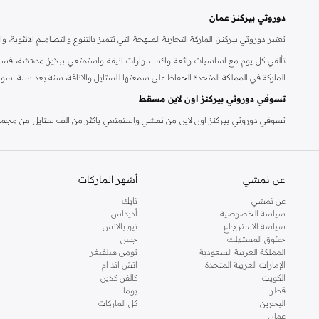
دوروثي بيركنز عمان
تعتبر دوروثي بيركنز، الماركة التجارية المبهجة التي تتميز بالتنوع والتصاميم الانثو
تألقي كل يوم مع اساسيات رائعة واكسسوارات انيقة واستمتعي ببلايز مدهشة، فسات
الماركة في المملكة المتحدة الحفاظ على سمعتها للستايل والاناقة، سنة بعد سنة. سو
تسوقي دوروثي بيركنز اون لاين مسقط
تسوقي دوروثي بيركنز اون لاين من نمشي واستمتعي باكثر من الف ستايل من مجموعة 
والدعم الاستثنائي يضمن لك تجربة تسوق ممتعة دائما مع نمشي.
عن نمشي
أشهر الماركات
عن نمشي
نايك
سياسة الخصوصية
أديداس
سياسة الاسترجاع
نيو بالانس
حقوق المستهلك
جس
المملكة العربية السعودية
تومي هيلفيغر
الإمارات العربية المتحدة
اتش اند ام
الكويت
كالفن كلاين
قطر
بوما
البحرين
كل الماركات
عمان