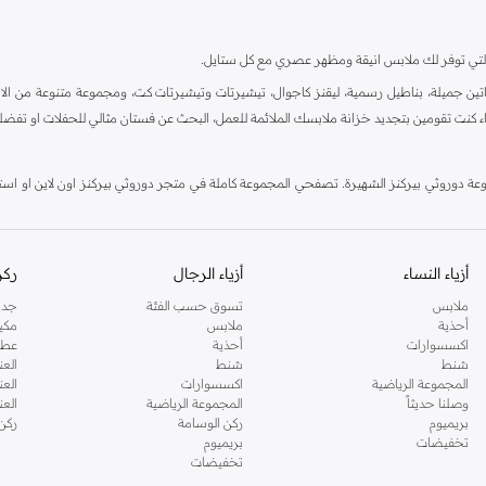
ية، والتي توفر لك ملابس انيقة ومظهر عصري مع كل ستايل.
ين جميلة، بناطيل رسمية، ليقنز كاجوال، تيشيرتات وتيشيرتات كت، ومجموعة متنوعة من الاحذي
اء كنت تقومين بتجديد خزانة ملابسك الملائمة للعمل، البحث عن فستان مثالي للحفلات او تفضل
دوروثي بيركنز الشهيرة. تصفحي المجموعة كاملة في متجر دوروثي بيركنز اون لاين او استخد
أزياء النساء
أزياء الرجال
ركن
ملابس
تسوق حسب الفئة
جدي
أحذية
ملابس
مكي
اكسسوارات
أحذية
عطو
شنط
شنط
العن
المجموعة الرياضية
اكسسوارات
العن
وصلنا حديثاً
المجموعة الرياضية
الع
بريميوم
ركن الوسامة
ركن
تخفيضات
بريميوم
تخفيضات