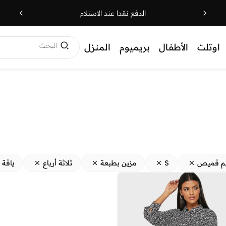
الدفع نقدا عند الاستلام
البحث
اوتلت
الأطفال
بريميوم
المنزل
م قميص
S
مزين بطبعة
ثلاثة أرباع
ياقة 