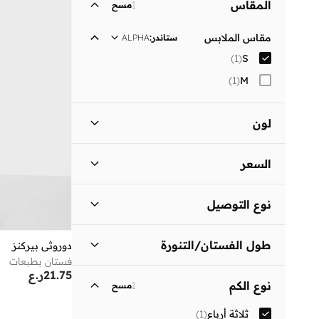
المقاس
1
مسح
مقاس الملابس
ستاندر
:
ALPHA
)
1
(
S
)
1
(
M
لون
أسود
(
1
)
السعر
السعر الأقل
السعر الأعلى
نوع التوصيل
ر.ع
ر.ع
توصيل قياسي
(
1
)
انطلق
طول الفستان/التنورة
دوروثي بيركنز
فستان بطبعات
متوسط الطول
(
1
)
21.75
ر.ع
نوع الكم
1
مسح
ثلاثة أرباع
(
1
)