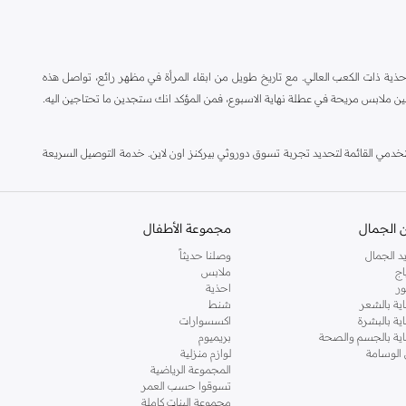
ة ذات الكعب العالي. مع تاريخ طويل من ابقاء المرأة في مظهر رائع، تواصل هذه
ين ملابس مريحة في عطلة نهاية الاسبوع، فمن المؤكد انك ستجدين ما تحتاجين اليه.
مي القائمة لتحديد تجربة تسوق دوروثي بيركنز اون لاين. خدمة التوصيل السريعة
 الجمال
مجموعة الأطفال
د الجمال
وصلنا حديثاً
اج
ملابس
ر
احذية
اية بالشعر
شنط
اية بالبشرة
اكسسوارات
ناية بالجسم والصحة
بريميوم
 الوسامة
لوازم منزلية
المجموعة الرياضية
تسوقوا حسب العمر
مجموعة البنات كاملة