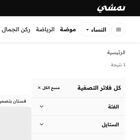
موضة
الرياضة
ركن الجمال
النساء
الرجال
الرئيسية
الأطفال
1 نتيجة
كل فلاتر التصفية
مسح الكل
فستان بتصمي
الفئة
نساء
)
1
(
الستايل
لباس يومي
(
1
)