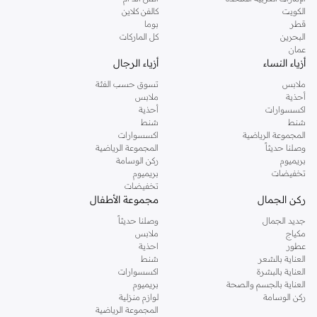
دوروثي بيركنز الشهيرة. تصفحي المجموعة كاملة في متجر دوروثي بيركنز اون لاين او
الكويت
كالفن كلاين
استخدمي القائمة لتحديد تجربة تسوق دوروثي بيركنز اون لاين. خدمة التوصيل السريعة
قطر
بوما
والدعم الاستثنائي يضمن لك تجربة تسوق ممتعة دائما مع نمشي.
البحرين
كل الماركات
عمان
أزياء النساء
أزياء الرجال
ملابس
تسوق حسب الفئة
أحذية
ملابس
اكسسوارات
أحذية
شنط
شنط
المجموعة الرياضية
اكسسوارات
وصلنا حديثاً
المجموعة الرياضية
بريميوم
ركن الوسامة
تخفيضات
بريميوم
تخفيضات
ركن الجمال
مجموعة الأطفال
جديد الجمال
وصلنا حديثاً
مكياج
ملابس
عطور
احذية
العناية بالشعر
شنط
العناية بالبشرة
اكسسوارات
العناية بالجسم والصحة
بريميوم
ركن الوسامة
لوازم منزلية
المجموعة الرياضية