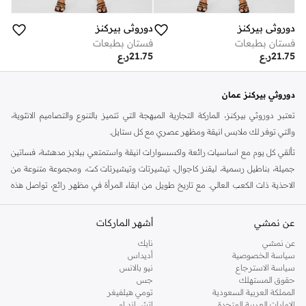
دوروثي بيركنز
دوروثي بيركنز
فستان بطبعات
فستان بطبعات
21.75
ر.ع
21.75
ر.ع
دوروثي بيركنز عمان
تعتبر دوروثي بيركنز، الماركة التجارية المبهجة التي تتميز بالتنوع والتصاميم الانثوية،
والتي توفر لك ملابس انيقة ومظهر عصري مع كل ستايل.
تألقي كل يوم مع اساسيات رائعة واكسسوارات انيقة واستمتعي ببلايز مدهشة، فساتين
جميلة، بناطيل رسمية، ليقنز كاجوال، تيشيرتات وتيشيرتات كت، ومجموعة متنوعة من
الاحذية ذات الكعب العالي. مع تاريخ طويل من ابقاء المرأة في مظهر رائع، تواصل هذه
الماركة في المملكة المتحدة الحفاظ على سمعتها للستايل والاناقة، سنة بعد سنة. سواء
كنت تقومين بتجديد خزانة ملابسك الملائمة للعمل، البحث عن فستان مثالي للحفلات او
عن نمشي
أشهر الماركات
تفضلين ملابس مريحة في عطلة نهاية الاسبوع، فمن المؤكد انك ستجدين ما تحتاجين
عن نمشي
نايك
اليه.
سياسة الخصوصية
أديداس
سياسة الاسترجاع
نيو بالانس
تسوقي دوروثي بيركنز اون لاين مسقط
حقوق المستهلك
جس
تسوقي دوروثي بيركنز اون لاين من نمشي واستمتعي باكثر من الف ستايل من مجموعة
المملكة العربية السعودية
تومي هيلفيغر
الإمارات العربية المتحدة
اتش اند ام