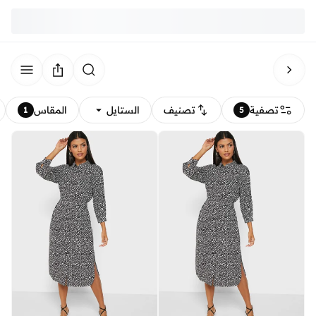
تصفية
تصنيف
الستايل
المقاس
1
5