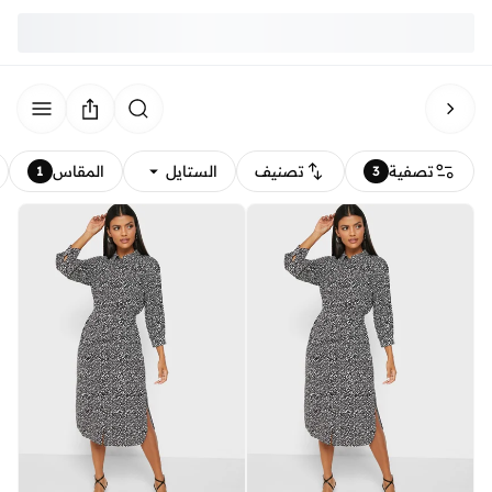
تصفية
تصنيف
الستايل
المقاس
1
3