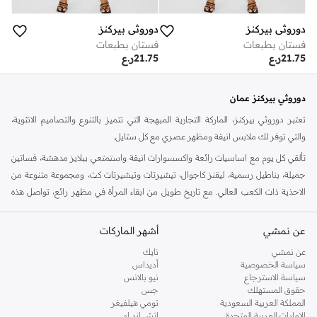
دوروثي بيركنز
دوروثي بيركنز
فستان بطبعات
فستان بطبعات
21.75
ر.ع
21.75
ر.ع
دوروثي بيركنز عمان
تعتبر دوروثي بيركنز، الماركة التجارية المبهجة التي تتميز بالتنوع والتصاميم الانثوية،
والتي توفر لك ملابس انيقة ومظهر عصري مع كل ستايل.
تألقي كل يوم مع اساسيات رائعة واكسسوارات انيقة واستمتعي ببلايز مدهشة، فساتين
جميلة، بناطيل رسمية، ليقنز كاجوال، تيشيرتات وتيشيرتات كت، ومجموعة متنوعة من
الاحذية ذات الكعب العالي. مع تاريخ طويل من ابقاء المرأة في مظهر رائع، تواصل هذه
الماركة في المملكة المتحدة الحفاظ على سمعتها للستايل والاناقة، سنة بعد سنة. سواء
كنت تقومين بتجديد خزانة ملابسك الملائمة للعمل، البحث عن فستان مثالي للحفلات او
عن نمشي
أشهر الماركات
تفضلين ملابس مريحة في عطلة نهاية الاسبوع، فمن المؤكد انك ستجدين ما تحتاجين
عن نمشي
نايك
اليه.
سياسة الخصوصية
أديداس
سياسة الاسترجاع
نيو بالانس
تسوقي دوروثي بيركنز اون لاين مسقط
حقوق المستهلك
جس
تسوقي دوروثي بيركنز اون لاين من نمشي واستمتعي باكثر من الف ستايل من مجموعة
المملكة العربية السعودية
تومي هيلفيغر
الإمارات العربية المتحدة
اتش اند ام