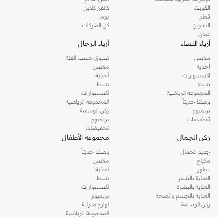
دوروثي بيركنز الشهيرة. تصفحي المجموعة كاملة في متجر دوروثي بيركنز اون لاين او
الكويت
كالفن كلاين
استخدمي القائمة لتحديد تجربة تسوق دوروثي بيركنز اون لاين. خدمة التوصيل السريعة
قطر
بوما
والدعم الاستثنائي يضمن لك تجربة تسوق ممتعة دائما مع نمشي.
البحرين
كل الماركات
عمان
أزياء النساء
أزياء الرجال
ملابس
تسوق حسب الفئة
أحذية
ملابس
اكسسوارات
أحذية
شنط
شنط
المجموعة الرياضية
اكسسوارات
وصلنا حديثاً
المجموعة الرياضية
بريميوم
ركن الوسامة
تخفيضات
بريميوم
تخفيضات
ركن الجمال
مجموعة الأطفال
جديد الجمال
وصلنا حديثاً
مكياج
ملابس
عطور
احذية
العناية بالشعر
شنط
العناية بالبشرة
اكسسوارات
العناية بالجسم والصحة
بريميوم
ركن الوسامة
لوازم منزلية
المجموعة الرياضية