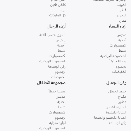
دوروثي بيركنز الشهيرة. تصفحي المجموعة كاملة في متجر دوروثي بيركنز اون لاين او
الكويت
كالفن كلاين
استخدمي القائمة لتحديد تجربة تسوق دوروثي بيركنز اون لاين. خدمة التوصيل السريعة
قطر
بوما
والدعم الاستثنائي يضمن لك تجربة تسوق ممتعة دائما مع نمشي.
البحرين
كل الماركات
عمان
أزياء النساء
أزياء الرجال
ملابس
تسوق حسب الفئة
أحذية
ملابس
اكسسوارات
أحذية
شنط
شنط
المجموعة الرياضية
اكسسوارات
وصلنا حديثاً
المجموعة الرياضية
بريميوم
ركن الوسامة
تخفيضات
بريميوم
تخفيضات
ركن الجمال
مجموعة الأطفال
جديد الجمال
وصلنا حديثاً
مكياج
ملابس
عطور
احذية
العناية بالشعر
شنط
العناية بالبشرة
اكسسوارات
العناية بالجسم والصحة
بريميوم
ركن الوسامة
لوازم منزلية
المجموعة الرياضية