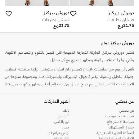
دوروثي بيركنز
دوروثي بيركنز
فستان بطبعات
فستان بطبعات
21.75
ر.ع
21.75
ر.ع
دوروثي بيركنز عمان
تعتبر دوروثي بيركنز، الماركة التجارية المبهجة التي تتميز بالتنوع والتصاميم الانثوية،
والتي توفر لك ملابس انيقة ومظهر عصري مع كل ستايل.
تألقي كل يوم مع اساسيات رائعة واكسسوارات انيقة واستمتعي ببلايز مدهشة، فساتين
جميلة، بناطيل رسمية، ليقنز كاجوال، تيشيرتات وتيشيرتات كت، ومجموعة متنوعة من
الاحذية ذات الكعب العالي. مع تاريخ طويل من ابقاء المرأة في مظهر رائع، تواصل هذه
الماركة في المملكة المتحدة الحفاظ على سمعتها للستايل والاناقة، سنة بعد سنة. سواء
كنت تقومين بتجديد خزانة ملابسك الملائمة للعمل، البحث عن فستان مثالي للحفلات او
عن نمشي
أشهر الماركات
تفضلين ملابس مريحة في عطلة نهاية الاسبوع، فمن المؤكد انك ستجدين ما تحتاجين
عن نمشي
نايك
اليه.
سياسة الخصوصية
أديداس
سياسة الاسترجاع
نيو بالانس
تسوقي دوروثي بيركنز اون لاين مسقط
حقوق المستهلك
جس
تسوقي دوروثي بيركنز اون لاين من نمشي واستمتعي باكثر من الف ستايل من مجموعة
المملكة العربية السعودية
تومي هيلفيغر
الإمارات العربية المتحدة
اتش اند ام