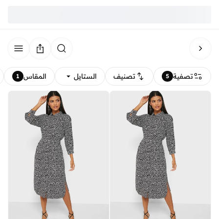
تصفية
تصنيف
الستايل
المقاس
1
5