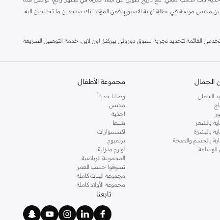
ين ملابس مريحة في عطلة نهاية الاسبوع، فمن المؤكد انك ستجدين ما تحتاجين اليه.
مي القائمة لتحديد تجربة تسوق دوروثي بيركنز اون لاين. خدمة التوصيل السريعة
 الجمال
مجموعة الأطفال
د الجمال
وصلنا حديثاً
اج
ملابس
ر
احذية
اية بالشعر
شنط
اية بالبشرة
اكسسوارات
ناية بالجسم والصحة
بريميوم
 الوسامة
لوازم منزلية
المجموعة الرياضية
تسوقوا حسب العمر
مجموعة البنات كاملة
مجموعة الأولاد كاملة
تابعنا