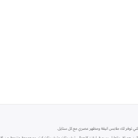
ية، والتي توفر لك ملابس انيقة ومظهر عصري مع كل ستايل.
ين جميلة، بناطيل رسمية، ليقنز كاجوال، تيشيرتات وتيشيرتات كت، ومجموعة متنوعة من الاحذي