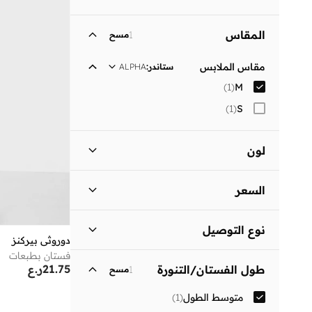
المقاس
1
مسح
مقاس الملابس
ستاندر
:
ALPHA
)
1
(
M
)
1
(
S
لون
أسود
(
1
)
السعر
السعر الأقل
السعر الأعلى
نوع التوصيل
ر.ع
ر.ع
دوروثي بيركنز
فستان بطبعات
توصيل قياسي
(
1
)
انطلق
21.75
ر.ع
طول الفستان/التنورة
1
مسح
متوسط الطول
(
1
)