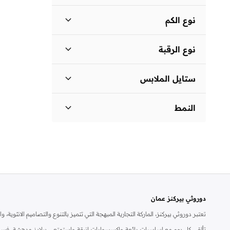
نوع الكم
ثلاثة أرباع
(
1
)
نوع الرقبة
ياقة كلاسيكية
(
1
)
ستايل الملابس
فستان بتصميم قميص
(
1
)
النمط
مزين بطبعة
(
1
)
دوروثي بيركنز عمان
تعتبر دوروثي بيركنز، الماركة التجارية المبهجة التي تتميز بالتنوع والتصاميم الانثو
تألقي كل يوم مع اساسيات رائعة واكسسوارات انيقة واستمتعي ببلايز مدهشة، فسات