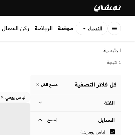
موضة
الرياضة
ركن الجمال
النساء
الرجال
الرئيسية
الأطفال
1 نتيجة
كل فلاتر التصفية
مسح الكل
لباس يومي
الفئة
نساء
)
1
(
الستايل
1
مسح
لباس يومي
(
1
)