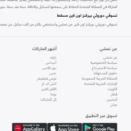
الماركة في المملكة المتحدة الحفاظ على سمعتها للستايل والاناقة، سنة بعد سنة. سو
تسوقي دوروثي بيركنز اون لاين مسقط
تسوقي دوروثي بيركنز اون لاين من نمشي واستمتعي باكثر من الف ستايل من مجموعة 
والدعم الاستثنائي يضمن لك تجربة تسوق ممتعة دائما مع نمشي.
عن نمشي
أشهر الماركات
عن نمشي
نايك
سياسة الخصوصية
أديداس
سياسة الاسترجاع
نيو بالانس
حقوق المستهلك
جس
المملكة العربية السعودية
تومي هيلفيغر
الإمارات العربية المتحدة
اتش اند ام
الكويت
كالفن كلاين
قطر
بوما
البحرين
كل الماركات
عمان
تسوق عبر التطبيق