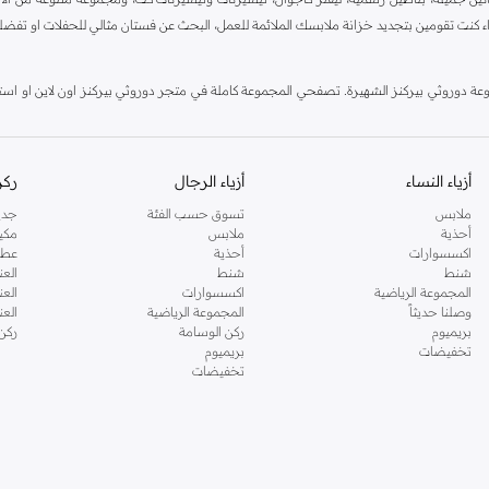
اء كنت تقومين بتجديد خزانة ملابسك الملائمة للعمل، البحث عن فستان مثالي للحفلات او تفضل
دوروثي بيركنز الشهيرة. تصفحي المجموعة كاملة في متجر دوروثي بيركنز اون لاين او استخد
أزياء النساء
أزياء الرجال
ركن
ملابس
تسوق حسب الفئة
جدي
أحذية
ملابس
مكي
اكسسوارات
أحذية
عطو
شنط
شنط
العن
المجموعة الرياضية
اكسسوارات
العن
وصلنا حديثاً
المجموعة الرياضية
الع
بريميوم
ركن الوسامة
ركن
تخفيضات
بريميوم
تخفيضات