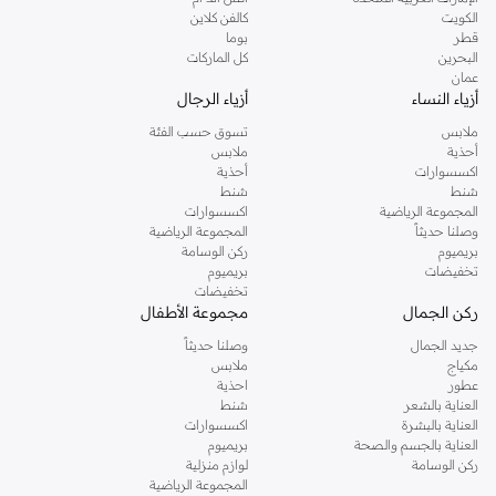
دوروثي بيركنز الشهيرة. تصفحي المجموعة كاملة في متجر دوروثي بيركنز اون لاين او
الكويت
كالفن كلاين
استخدمي القائمة لتحديد تجربة تسوق دوروثي بيركنز اون لاين. خدمة التوصيل السريعة
قطر
بوما
والدعم الاستثنائي يضمن لك تجربة تسوق ممتعة دائما مع نمشي.
البحرين
كل الماركات
عمان
أزياء النساء
أزياء الرجال
ملابس
تسوق حسب الفئة
أحذية
ملابس
اكسسوارات
أحذية
شنط
شنط
المجموعة الرياضية
اكسسوارات
وصلنا حديثاً
المجموعة الرياضية
بريميوم
ركن الوسامة
تخفيضات
بريميوم
تخفيضات
ركن الجمال
مجموعة الأطفال
جديد الجمال
وصلنا حديثاً
مكياج
ملابس
عطور
احذية
العناية بالشعر
شنط
العناية بالبشرة
اكسسوارات
العناية بالجسم والصحة
بريميوم
ركن الوسامة
لوازم منزلية
المجموعة الرياضية