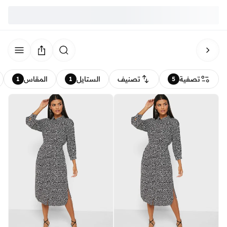
تصفية
تصنيف
الستايل
المقاس
1
1
5