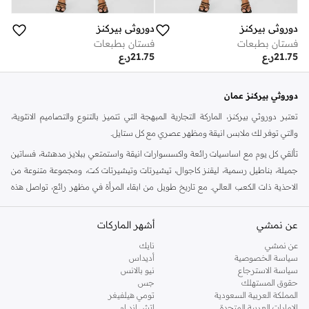
دوروثي بيركنز
دوروثي بيركنز
فستان بطبعات
فستان بطبعات
21.75
ر.ع
21.75
ر.ع
دوروثي بيركنز عمان
تعتبر دوروثي بيركنز، الماركة التجارية المبهجة التي تتميز بالتنوع والتصاميم الانثوية،
والتي توفر لك ملابس انيقة ومظهر عصري مع كل ستايل.
تألقي كل يوم مع اساسيات رائعة واكسسوارات انيقة واستمتعي ببلايز مدهشة، فساتين
جميلة، بناطيل رسمية، ليقنز كاجوال، تيشيرتات وتيشيرتات كت، ومجموعة متنوعة من
الاحذية ذات الكعب العالي. مع تاريخ طويل من ابقاء المرأة في مظهر رائع، تواصل هذه
الماركة في المملكة المتحدة الحفاظ على سمعتها للستايل والاناقة، سنة بعد سنة. سواء
كنت تقومين بتجديد خزانة ملابسك الملائمة للعمل، البحث عن فستان مثالي للحفلات او
عن نمشي
أشهر الماركات
تفضلين ملابس مريحة في عطلة نهاية الاسبوع، فمن المؤكد انك ستجدين ما تحتاجين
عن نمشي
نايك
اليه.
سياسة الخصوصية
أديداس
سياسة الاسترجاع
نيو بالانس
تسوقي دوروثي بيركنز اون لاين مسقط
حقوق المستهلك
جس
تسوقي دوروثي بيركنز اون لاين من نمشي واستمتعي باكثر من الف ستايل من مجموعة
المملكة العربية السعودية
تومي هيلفيغر
الإمارات العربية المتحدة
اتش اند ام