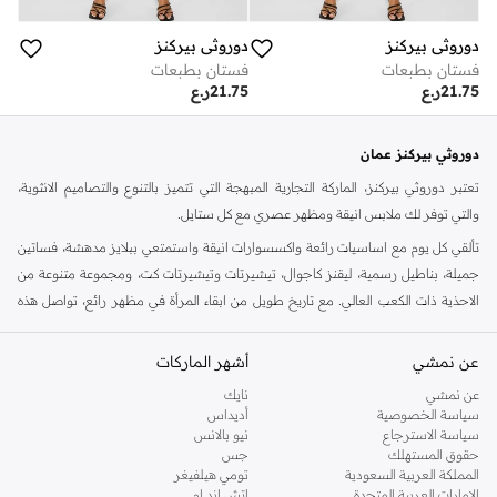
دوروثي بيركنز
دوروثي بيركنز
فستان بطبعات
فستان بطبعات
21.75
ر.ع
21.75
ر.ع
دوروثي بيركنز عمان
تعتبر دوروثي بيركنز، الماركة التجارية المبهجة التي تتميز بالتنوع والتصاميم الانثوية،
والتي توفر لك ملابس انيقة ومظهر عصري مع كل ستايل.
تألقي كل يوم مع اساسيات رائعة واكسسوارات انيقة واستمتعي ببلايز مدهشة، فساتين
جميلة، بناطيل رسمية، ليقنز كاجوال، تيشيرتات وتيشيرتات كت، ومجموعة متنوعة من
الاحذية ذات الكعب العالي. مع تاريخ طويل من ابقاء المرأة في مظهر رائع، تواصل هذه
الماركة في المملكة المتحدة الحفاظ على سمعتها للستايل والاناقة، سنة بعد سنة. سواء
كنت تقومين بتجديد خزانة ملابسك الملائمة للعمل، البحث عن فستان مثالي للحفلات او
عن نمشي
أشهر الماركات
تفضلين ملابس مريحة في عطلة نهاية الاسبوع، فمن المؤكد انك ستجدين ما تحتاجين
عن نمشي
نايك
اليه.
سياسة الخصوصية
أديداس
سياسة الاسترجاع
نيو بالانس
تسوقي دوروثي بيركنز اون لاين مسقط
حقوق المستهلك
جس
تسوقي دوروثي بيركنز اون لاين من نمشي واستمتعي باكثر من الف ستايل من مجموعة
المملكة العربية السعودية
تومي هيلفيغر
الإمارات العربية المتحدة
اتش اند ام