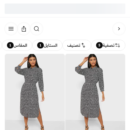
تصفية
تصنيف
الستايل
المقاس
1
1
5