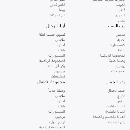
دوروثي بيركنز الشهيرة. تصفحي المجموعة كاملة في متجر دوروثي بيركنز اون لاين او
الكويت
كالفن كلاين
استخدمي القائمة لتحديد تجربة تسوق دوروثي بيركنز اون لاين. خدمة التوصيل السريعة
قطر
بوما
والدعم الاستثنائي يضمن لك تجربة تسوق ممتعة دائما مع نمشي.
البحرين
كل الماركات
عمان
أزياء النساء
أزياء الرجال
ملابس
تسوق حسب الفئة
أحذية
ملابس
اكسسوارات
أحذية
شنط
شنط
المجموعة الرياضية
اكسسوارات
وصلنا حديثاً
المجموعة الرياضية
بريميوم
ركن الوسامة
تخفيضات
بريميوم
تخفيضات
ركن الجمال
مجموعة الأطفال
جديد الجمال
وصلنا حديثاً
مكياج
ملابس
عطور
احذية
العناية بالشعر
شنط
العناية بالبشرة
اكسسوارات
العناية بالجسم والصحة
بريميوم
ركن الوسامة
لوازم منزلية
المجموعة الرياضية