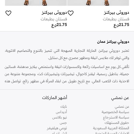
دوروثي بيركنز
دوروثي بيركنز
فستان بطبعات
فستان بطبعات
21.75
ر.ع
21.75
ر.ع
دوروثي بيركنز عمان
تعتبر دوروثي بيركنز، الماركة التجارية المبهجة التي تتميز بالتنوع والتصاميم الانثوية،
والتي توفر لك ملابس انيقة ومظهر عصري مع كل ستايل.
تألقي كل يوم مع اساسيات رائعة واكسسوارات انيقة واستمتعي ببلايز مدهشة، فساتين
جميلة، بناطيل رسمية، ليقنز كاجوال، تيشيرتات وتيشيرتات كت، ومجموعة متنوعة من
الاحذية ذات الكعب العالي. مع تاريخ طويل من ابقاء المرأة في مظهر رائع، تواصل هذه
الماركة في المملكة المتحدة الحفاظ على سمعتها للستايل والاناقة، سنة بعد سنة. سواء
كنت تقومين بتجديد خزانة ملابسك الملائمة للعمل، البحث عن فستان مثالي للحفلات او
عن نمشي
أشهر الماركات
تفضلين ملابس مريحة في عطلة نهاية الاسبوع، فمن المؤكد انك ستجدين ما تحتاجين
عن نمشي
نايك
اليه.
سياسة الخصوصية
أديداس
سياسة الاسترجاع
نيو بالانس
تسوقي دوروثي بيركنز اون لاين مسقط
حقوق المستهلك
جس
تسوقي دوروثي بيركنز اون لاين من نمشي واستمتعي باكثر من الف ستايل من مجموعة
المملكة العربية السعودية
تومي هيلفيغر
الإمارات العربية المتحدة
اتش اند ام