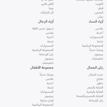
دوروثي بيركنز الشهيرة. تصفحي المجموعة كاملة في متجر دوروثي بيركنز اون لاين او
الكويت
كالفن كلاين
استخدمي القائمة لتحديد تجربة تسوق دوروثي بيركنز اون لاين. خدمة التوصيل السريعة
قطر
بوما
والدعم الاستثنائي يضمن لك تجربة تسوق ممتعة دائما مع نمشي.
البحرين
كل الماركات
عمان
أزياء النساء
أزياء الرجال
ملابس
تسوق حسب الفئة
أحذية
ملابس
اكسسوارات
أحذية
شنط
شنط
المجموعة الرياضية
اكسسوارات
وصلنا حديثاً
المجموعة الرياضية
بريميوم
ركن الوسامة
تخفيضات
بريميوم
تخفيضات
ركن الجمال
مجموعة الأطفال
جديد الجمال
وصلنا حديثاً
مكياج
ملابس
عطور
احذية
العناية بالشعر
شنط
العناية بالبشرة
اكسسوارات
العناية بالجسم والصحة
بريميوم
ركن الوسامة
لوازم منزلية
المجموعة الرياضية