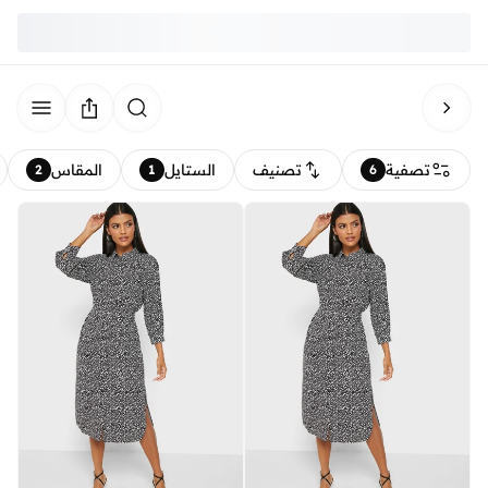
تصفية
تصنيف
الستايل
المقاس
2
1
6