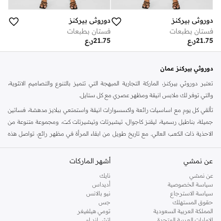
دوروثي بيركنز
دوروثي بيركنز
فستان بطبعات
فستان بطبعات
21.75
ر.ع
21.75
ر.ع
دوروثي بيركنز عمان
تعتبر دوروثي بيركنز، الماركة التجارية المبهجة التي تتميز بالتنوع والتصاميم الانثوية،
والتي توفر لك ملابس انيقة ومظهر عصري مع كل ستايل.
تألقي كل يوم مع اساسيات رائعة واكسسوارات انيقة واستمتعي ببلايز مدهشة، فساتين
جميلة، بناطيل رسمية، ليقنز كاجوال، تيشيرتات وتيشيرتات كت، ومجموعة متنوعة من
الاحذية ذات الكعب العالي. مع تاريخ طويل من ابقاء المرأة في مظهر رائع، تواصل هذه
الماركة في المملكة المتحدة الحفاظ على سمعتها للستايل والاناقة، سنة بعد سنة. سواء
كنت تقومين بتجديد خزانة ملابسك الملائمة للعمل، البحث عن فستان مثالي للحفلات او
عن نمشي
أشهر الماركات
تفضلين ملابس مريحة في عطلة نهاية الاسبوع، فمن المؤكد انك ستجدين ما تحتاجين
عن نمشي
نايك
اليه.
سياسة الخصوصية
أديداس
سياسة الاسترجاع
نيو بالانس
تسوقي دوروثي بيركنز اون لاين مسقط
حقوق المستهلك
جس
تسوقي دوروثي بيركنز اون لاين من نمشي واستمتعي باكثر من الف ستايل من مجموعة
المملكة العربية السعودية
تومي هيلفيغر
الإمارات العربية المتحدة
اتش اند ام