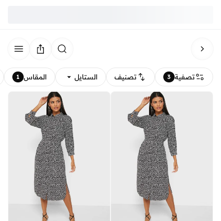
تصفية
تصنيف
الستايل
المقاس
1
3