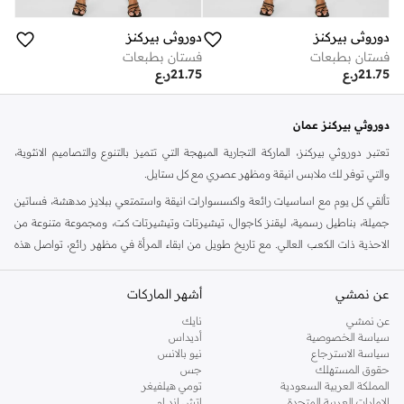
دوروثي بيركنز
دوروثي بيركنز
فستان بطبعات
فستان بطبعات
21.75
ر.ع
21.75
ر.ع
دوروثي بيركنز عمان
تعتبر دوروثي بيركنز، الماركة التجارية المبهجة التي تتميز بالتنوع والتصاميم الانثوية،
والتي توفر لك ملابس انيقة ومظهر عصري مع كل ستايل.
تألقي كل يوم مع اساسيات رائعة واكسسوارات انيقة واستمتعي ببلايز مدهشة، فساتين
جميلة، بناطيل رسمية، ليقنز كاجوال، تيشيرتات وتيشيرتات كت، ومجموعة متنوعة من
الاحذية ذات الكعب العالي. مع تاريخ طويل من ابقاء المرأة في مظهر رائع، تواصل هذه
الماركة في المملكة المتحدة الحفاظ على سمعتها للستايل والاناقة، سنة بعد سنة. سواء
كنت تقومين بتجديد خزانة ملابسك الملائمة للعمل، البحث عن فستان مثالي للحفلات او
عن نمشي
أشهر الماركات
تفضلين ملابس مريحة في عطلة نهاية الاسبوع، فمن المؤكد انك ستجدين ما تحتاجين
عن نمشي
نايك
اليه.
سياسة الخصوصية
أديداس
سياسة الاسترجاع
نيو بالانس
تسوقي دوروثي بيركنز اون لاين مسقط
حقوق المستهلك
جس
تسوقي دوروثي بيركنز اون لاين من نمشي واستمتعي باكثر من الف ستايل من مجموعة
المملكة العربية السعودية
تومي هيلفيغر
الإمارات العربية المتحدة
اتش اند ام