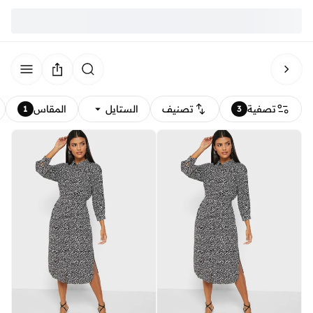
تصفية
تصنيف
الستايل
المقاس
1
3