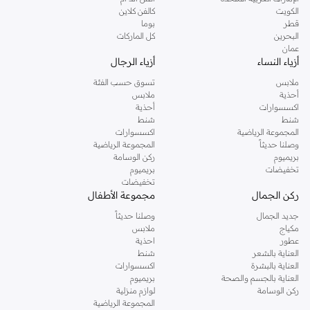
دوروثي بيركنز الشهيرة. تصفحي المجموعة كاملة في متجر دوروثي بيركنز اون لاين او
الكويت
كالفن كلاين
استخدمي القائمة لتحديد تجربة تسوق دوروثي بيركنز اون لاين. خدمة التوصيل السريعة
قطر
بوما
والدعم الاستثنائي يضمن لك تجربة تسوق ممتعة دائما مع نمشي.
البحرين
كل الماركات
عمان
أزياء النساء
أزياء الرجال
ملابس
تسوق حسب الفئة
أحذية
ملابس
اكسسوارات
أحذية
شنط
شنط
المجموعة الرياضية
اكسسوارات
وصلنا حديثاً
المجموعة الرياضية
بريميوم
ركن الوسامة
تخفيضات
بريميوم
تخفيضات
ركن الجمال
مجموعة الأطفال
جديد الجمال
وصلنا حديثاً
مكياج
ملابس
عطور
احذية
العناية بالشعر
شنط
العناية بالبشرة
اكسسوارات
العناية بالجسم والصحة
بريميوم
ركن الوسامة
لوازم منزلية
المجموعة الرياضية