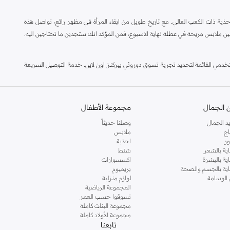
ة ذات الكعب العالي. مع تاريخ طويل من ابقاء المرأة في مظهر رائع، تواصل هذه
ين ملابس مريحة في عطلة نهاية الاسبوع، فمن المؤكد انك ستجدين ما تحتاجين اليه.
مي القائمة لتحديد تجربة تسوق دوروثي بيركنز اون لاين. خدمة التوصيل السريعة
 الجمال
مجموعة الأطفال
د الجمال
وصلنا حديثاً
اج
ملابس
ر
احذية
اية بالشعر
شنط
اية بالبشرة
اكسسوارات
ناية بالجسم والصحة
بريميوم
 الوسامة
لوازم منزلية
المجموعة الرياضية
تسوقوا حسب العمر
مجموعة البنات كاملة
مجموعة الأولاد كاملة
تابعنا