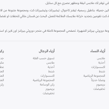
ية، والتي توفر لك ملابس انيقة ومظهر عصري مع كل ستايل.
ين جميلة، بناطيل رسمية، ليقنز كاجوال، تيشيرتات وتيشيرتات كت، ومجموعة متنوعة من الاحذي
اء كنت تقومين بتجديد خزانة ملابسك الملائمة للعمل، البحث عن فستان مثالي للحفلات او تفضل
دوروثي بيركنز الشهيرة. تصفحي المجموعة كاملة في متجر دوروثي بيركنز اون لاين او استخد
أزياء النساء
أزياء الرجال
ركن
ملابس
تسوق حسب الفئة
جدي
أحذية
ملابس
مكي
اكسسوارات
أحذية
عطو
شنط
شنط
العن
المجموعة الرياضية
اكسسوارات
العن
وصلنا حديثاً
المجموعة الرياضية
الع
بريميوم
ركن الوسامة
ركن
تخفيضات
بريميوم
تخفيضات