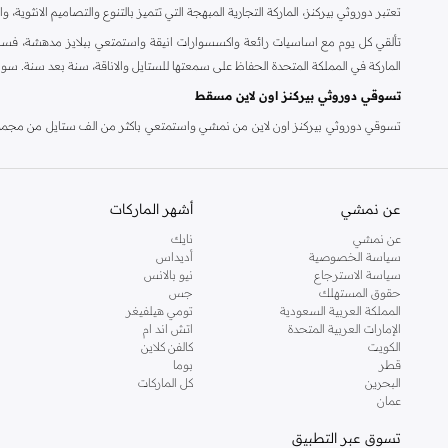
تعتبر دوروثي بيركنز، الماركة التجارية المبهجة التي تتميز بالتنوع والتصاميم الانثو
تألقي كل يوم مع اساسيات رائعة واكسسوارات انيقة واستمتعي ببلايز مدهشة، فسات
الماركة في المملكة المتحدة الحفاظ على سمعتها للستايل والاناقة، سنة بعد سنة. سو
تسوقي دوروثي بيركنز اون لاين مسقط
تسوقي دوروثي بيركنز اون لاين من نمشي واستمتعي باكثر من الف ستايل من مجموعة 
والدعم الاستثنائي يضمن لك تجربة تسوق ممتعة دائما مع نمشي.
عن نمشي
أشهر الماركات
عن نمشي
نايك
سياسة الخصوصية
أديداس
سياسة الاسترجاع
نيو بالانس
حقوق المستهلك
جس
المملكة العربية السعودية
تومي هيلفيغر
الإمارات العربية المتحدة
اتش اند ام
الكويت
كالفن كلاين
قطر
بوما
البحرين
كل الماركات
عمان
تسوق عبر التطبيق