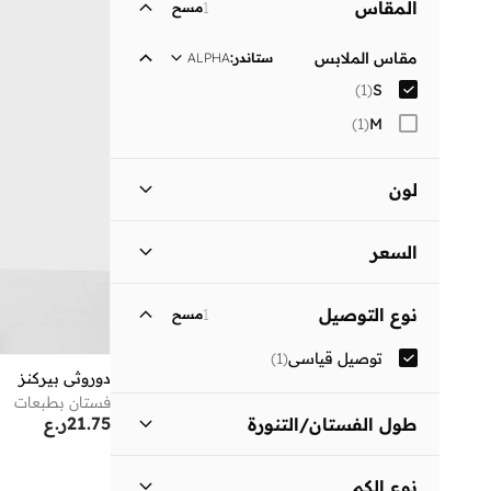
المقاس
1
مسح
مقاس الملابس
ستاندر
:
ALPHA
)
1
(
S
)
1
(
M
لون
أسود
(
1
)
السعر
السعر الأقل
السعر الأعلى
نوع التوصيل
1
مسح
ر.ع
ر.ع
توصيل قياسي
(
1
)
انطلق
دوروثي بيركنز
فستان بطبعات
21.75
ر.ع
طول الفستان/التنورة
متوسط الطول
(
1
)
نوع الكم