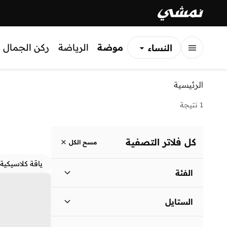
موضة
الرياضة
ركن الجمال
النساء
الرجال
الرئيسية
الأطفال
1 نتيجة
كل فلاتر التصفية
مسح الكل
ياقة كلاسيكية
الفئة
نساء
)
1
(
الستايل
لباس يومي
(
1
)