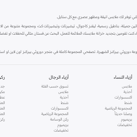
ية، والتي توفر لك ملابس انيقة ومظهر عصري مع كل ستايل.
ين جميلة، بناطيل رسمية، ليقنز كاجوال، تيشيرتات وتيشيرتات كت، ومجموعة متنوعة من الاحذي
اء كنت تقومين بتجديد خزانة ملابسك الملائمة للعمل، البحث عن فستان مثالي للحفلات او تفضل
دوروثي بيركنز الشهيرة. تصفحي المجموعة كاملة في متجر دوروثي بيركنز اون لاين او استخد
أزياء النساء
أزياء الرجال
ركن
ملابس
تسوق حسب الفئة
جدي
أحذية
ملابس
مكي
اكسسوارات
أحذية
عطو
شنط
شنط
العن
المجموعة الرياضية
اكسسوارات
العن
وصلنا حديثاً
المجموعة الرياضية
الع
بريميوم
ركن الوسامة
ركن
تخفيضات
بريميوم
تخفيضات