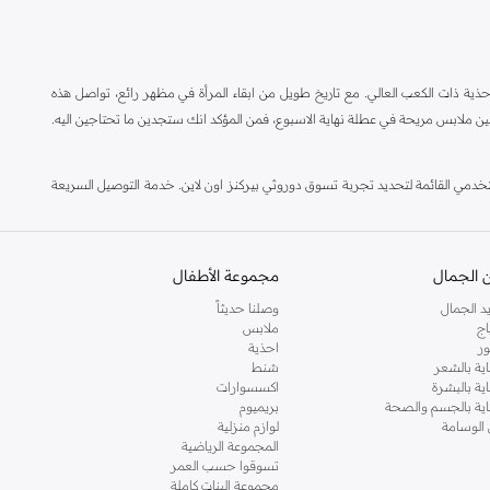
ة ذات الكعب العالي. مع تاريخ طويل من ابقاء المرأة في مظهر رائع، تواصل هذه
ين ملابس مريحة في عطلة نهاية الاسبوع، فمن المؤكد انك ستجدين ما تحتاجين اليه.
مي القائمة لتحديد تجربة تسوق دوروثي بيركنز اون لاين. خدمة التوصيل السريعة
 الجمال
مجموعة الأطفال
د الجمال
وصلنا حديثاً
اج
ملابس
ر
احذية
اية بالشعر
شنط
اية بالبشرة
اكسسوارات
ناية بالجسم والصحة
بريميوم
 الوسامة
لوازم منزلية
المجموعة الرياضية
تسوقوا حسب العمر
مجموعة البنات كاملة