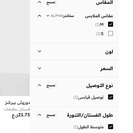
المقاس
1
مسح
مقاس الملابس
ستاندر
:
ALPHA
)
1
(
M
)
1
(
S
لون
أسود
(
1
)
السعر
السعر الأقل
السعر الأعلى
نوع التوصيل
1
مسح
ر.ع
ر.ع
توصيل قياسي
(
1
)
انطلق
دوروثي بيركنز
فستان بطبعات
21.75
ر.ع
طول الفستان/التنورة
1
مسح
متوسط الطول
(
1
)