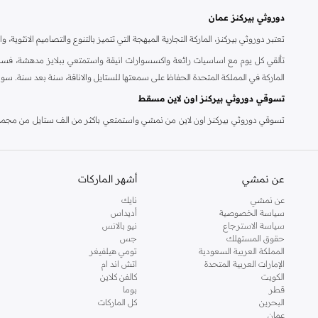
دوروثي بيركنز عمان
تعتبر دوروثي بيركنز، الماركة التجارية المبهجة التي تتميز بالتنوع والتصاميم الانثو
تألقي كل يوم مع اساسيات رائعة واكسسوارات انيقة واستمتعي ببلايز مدهشة، فسات
الماركة في المملكة المتحدة الحفاظ على سمعتها للستايل والاناقة، سنة بعد سنة. سو
تسوقي دوروثي بيركنز اون لاين مسقط
تسوقي دوروثي بيركنز اون لاين من نمشي واستمتعي باكثر من الف ستايل من مجموعة 
والدعم الاستثنائي يضمن لك تجربة تسوق ممتعة دائما مع نمشي.
عن نمشي
أشهر الماركات
عن نمشي
نايك
سياسة الخصوصية
أديداس
سياسة الاسترجاع
نيو بالانس
حقوق المستهلك
جس
المملكة العربية السعودية
تومي هيلفيغر
الإمارات العربية المتحدة
اتش اند ام
الكويت
كالفن كلاين
قطر
بوما
البحرين
كل الماركات
عمان