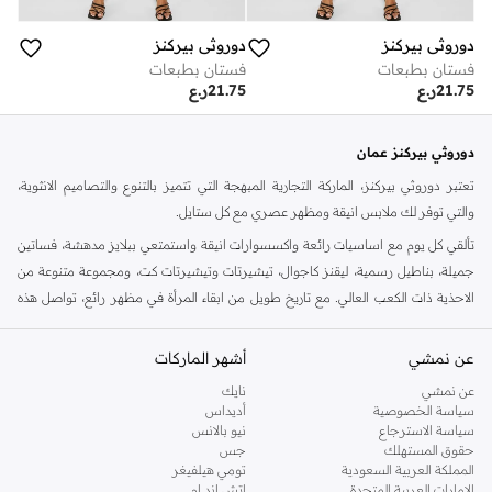
دوروثي بيركنز
دوروثي بيركنز
فستان بطبعات
فستان بطبعات
21.75
ر.ع
21.75
ر.ع
دوروثي بيركنز عمان
تعتبر دوروثي بيركنز، الماركة التجارية المبهجة التي تتميز بالتنوع والتصاميم الانثوية،
والتي توفر لك ملابس انيقة ومظهر عصري مع كل ستايل.
تألقي كل يوم مع اساسيات رائعة واكسسوارات انيقة واستمتعي ببلايز مدهشة، فساتين
جميلة، بناطيل رسمية، ليقنز كاجوال، تيشيرتات وتيشيرتات كت، ومجموعة متنوعة من
الاحذية ذات الكعب العالي. مع تاريخ طويل من ابقاء المرأة في مظهر رائع، تواصل هذه
الماركة في المملكة المتحدة الحفاظ على سمعتها للستايل والاناقة، سنة بعد سنة. سواء
كنت تقومين بتجديد خزانة ملابسك الملائمة للعمل، البحث عن فستان مثالي للحفلات او
عن نمشي
أشهر الماركات
تفضلين ملابس مريحة في عطلة نهاية الاسبوع، فمن المؤكد انك ستجدين ما تحتاجين
عن نمشي
نايك
اليه.
سياسة الخصوصية
أديداس
سياسة الاسترجاع
نيو بالانس
تسوقي دوروثي بيركنز اون لاين مسقط
حقوق المستهلك
جس
تسوقي دوروثي بيركنز اون لاين من نمشي واستمتعي باكثر من الف ستايل من مجموعة
المملكة العربية السعودية
تومي هيلفيغر
الإمارات العربية المتحدة
اتش اند ام