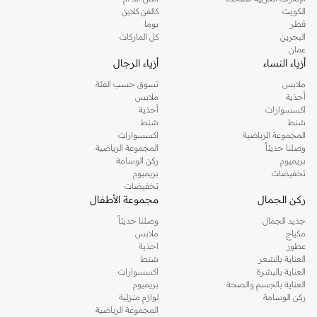
دوروثي بيركنز الشهيرة. تصفحي المجموعة كاملة في متجر دوروثي بيركنز اون لاين او
الكويت
كالفن كلاين
استخدمي القائمة لتحديد تجربة تسوق دوروثي بيركنز اون لاين. خدمة التوصيل السريعة
قطر
بوما
والدعم الاستثنائي يضمن لك تجربة تسوق ممتعة دائما مع نمشي.
البحرين
كل الماركات
عمان
أزياء النساء
أزياء الرجال
ملابس
تسوق حسب الفئة
أحذية
ملابس
اكسسوارات
أحذية
شنط
شنط
المجموعة الرياضية
اكسسوارات
وصلنا حديثاً
المجموعة الرياضية
بريميوم
ركن الوسامة
تخفيضات
بريميوم
تخفيضات
ركن الجمال
مجموعة الأطفال
جديد الجمال
وصلنا حديثاً
مكياج
ملابس
عطور
احذية
العناية بالشعر
شنط
العناية بالبشرة
اكسسوارات
العناية بالجسم والصحة
بريميوم
ركن الوسامة
لوازم منزلية
المجموعة الرياضية