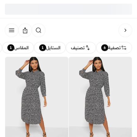
تصفية
تصنيف
الستايل
المقاس
1
1
6