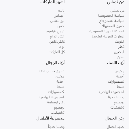
عن نمشي
أشهر الماركات
تفضلين ملابس مريحة في عطلة نهاية الاسبوع، فمن المؤكد انك ستجدين ما تحتاجين
عن نمشي
نايك
اليه.
سياسة الخصوصية
أديداس
سياسة الاسترجاع
نيو بالانس
تسوقي دوروثي بيركنز اون لاين مسقط
حقوق المستهلك
جس
تسوقي دوروثي بيركنز اون لاين من نمشي واستمتعي باكثر من الف ستايل من مجموعة
المملكة العربية السعودية
تومي هيلفيغر
الإمارات العربية المتحدة
اتش اند ام
دوروثي بيركنز الشهيرة. تصفحي المجموعة كاملة في متجر دوروثي بيركنز اون لاين او
الكويت
كالفن كلاين
استخدمي القائمة لتحديد تجربة تسوق دوروثي بيركنز اون لاين. خدمة التوصيل السريعة
قطر
بوما
والدعم الاستثنائي يضمن لك تجربة تسوق ممتعة دائما مع نمشي.
البحرين
كل الماركات
عمان
أزياء النساء
أزياء الرجال
ملابس
تسوق حسب الفئة
أحذية
ملابس
اكسسوارات
أحذية
شنط
شنط
المجموعة الرياضية
اكسسوارات
وصلنا حديثاً
المجموعة الرياضية
بريميوم
ركن الوسامة
تخفيضات
بريميوم
تخفيضات
ركن الجمال
مجموعة الأطفال
جديد الجمال
وصلنا حديثاً