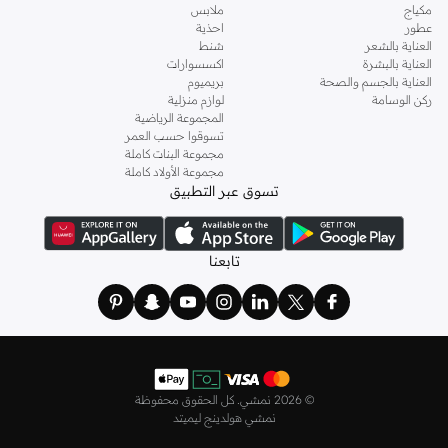
مكياج
ملابس
عطور
احذية
العناية بالشعر
شنط
العناية بالبشرة
اكسسوارات
العناية بالجسم والصحة
بريميوم
ركن الوسامة
لوازم منزلية
المجموعة الرياضية
تسوقوا حسب العمر
مجموعة البنات كاملة
مجموعة الأولاد كاملة
تسوق عبر التطبيق
تابعنا
©
2026 نمشي. كل الحقوق محفوظة
نمشي هولدينج ليميتد