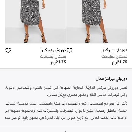
دوروثي بيركنز
دوروثي بيركنز
فستان بطبعات
فستان بطبعات
21.75
ر.ع
21.75
ر.ع
دوروثي بيركنز عمان
تعتبر دوروثي بيركنز، الماركة التجارية المبهجة التي تتميز بالتنوع والتصاميم الانثوية،
والتي توفر لك ملابس انيقة ومظهر عصري مع كل ستايل.
تألقي كل يوم مع اساسيات رائعة واكسسوارات انيقة واستمتعي ببلايز مدهشة، فساتين
جميلة، بناطيل رسمية، ليقنز كاجوال، تيشيرتات وتيشيرتات كت، ومجموعة متنوعة من
الاحذية ذات الكعب العالي. مع تاريخ طويل من ابقاء المرأة في مظهر رائع، تواصل هذه
الماركة في المملكة المتحدة الحفاظ على سمعتها للستايل والاناقة، سنة بعد سنة. سواء
كنت تقومين بتجديد خزانة ملابسك الملائمة للعمل، البحث عن فستان مثالي للحفلات او