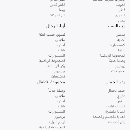
دوروثي بيركنز الشهيرة. تصفحي المجموعة كاملة في متجر دوروثي بيركنز اون لاين او
الكويت
كالفن كلاين
استخدمي القائمة لتحديد تجربة تسوق دوروثي بيركنز اون لاين. خدمة التوصيل السريعة
قطر
بوما
والدعم الاستثنائي يضمن لك تجربة تسوق ممتعة دائما مع نمشي.
البحرين
كل الماركات
عمان
أزياء النساء
أزياء الرجال
ملابس
تسوق حسب الفئة
أحذية
ملابس
اكسسوارات
أحذية
شنط
شنط
المجموعة الرياضية
اكسسوارات
وصلنا حديثاً
المجموعة الرياضية
بريميوم
ركن الوسامة
تخفيضات
بريميوم
تخفيضات
ركن الجمال
مجموعة الأطفال
جديد الجمال
وصلنا حديثاً
مكياج
ملابس
عطور
احذية
العناية بالشعر
شنط
العناية بالبشرة
اكسسوارات
العناية بالجسم والصحة
بريميوم
ركن الوسامة
لوازم منزلية
المجموعة الرياضية