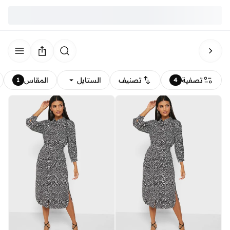
تصفية
تصنيف
الستايل
المقاس
1
4