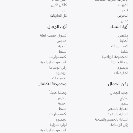
دوروثي بيركنز الشهيرة. تصفحي المجموعة كاملة في متجر دوروثي بيركنز اون لاين او
الكويت
كالفن كلاين
استخدمي القائمة لتحديد تجربة تسوق دوروثي بيركنز اون لاين. خدمة التوصيل السريعة
قطر
بوما
والدعم الاستثنائي يضمن لك تجربة تسوق ممتعة دائما مع نمشي.
البحرين
كل الماركات
عمان
أزياء النساء
أزياء الرجال
ملابس
تسوق حسب الفئة
أحذية
ملابس
اكسسوارات
أحذية
شنط
شنط
المجموعة الرياضية
اكسسوارات
وصلنا حديثاً
المجموعة الرياضية
بريميوم
ركن الوسامة
تخفيضات
بريميوم
تخفيضات
ركن الجمال
مجموعة الأطفال
جديد الجمال
وصلنا حديثاً
مكياج
ملابس
عطور
احذية
العناية بالشعر
شنط
العناية بالبشرة
اكسسوارات
العناية بالجسم والصحة
بريميوم
ركن الوسامة
لوازم منزلية
المجموعة الرياضية