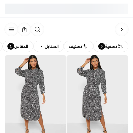
تصفية
تصنيف
الستايل
المقاس
1
3