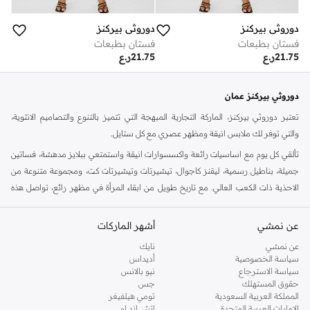
دوروثي بيركنز
دوروثي بيركنز
فستان بطبعات
فستان بطبعات
21.75
ر.ع
21.75
ر.ع
دوروثي بيركنز عمان
تعتبر دوروثي بيركنز، الماركة التجارية المبهجة التي تتميز بالتنوع والتصاميم الانثوية،
والتي توفر لك ملابس انيقة ومظهر عصري مع كل ستايل.
تألقي كل يوم مع اساسيات رائعة واكسسوارات انيقة واستمتعي ببلايز مدهشة، فساتين
جميلة، بناطيل رسمية، ليقنز كاجوال، تيشيرتات وتيشيرتات كت، ومجموعة متنوعة من
الاحذية ذات الكعب العالي. مع تاريخ طويل من ابقاء المرأة في مظهر رائع، تواصل هذه
الماركة في المملكة المتحدة الحفاظ على سمعتها للستايل والاناقة، سنة بعد سنة. سواء
كنت تقومين بتجديد خزانة ملابسك الملائمة للعمل، البحث عن فستان مثالي للحفلات او
عن نمشي
أشهر الماركات
تفضلين ملابس مريحة في عطلة نهاية الاسبوع، فمن المؤكد انك ستجدين ما تحتاجين
عن نمشي
نايك
اليه.
سياسة الخصوصية
أديداس
سياسة الاسترجاع
نيو بالانس
تسوقي دوروثي بيركنز اون لاين مسقط
حقوق المستهلك
جس
تسوقي دوروثي بيركنز اون لاين من نمشي واستمتعي باكثر من الف ستايل من مجموعة
المملكة العربية السعودية
تومي هيلفيغر
الإمارات العربية المتحدة
اتش اند ام