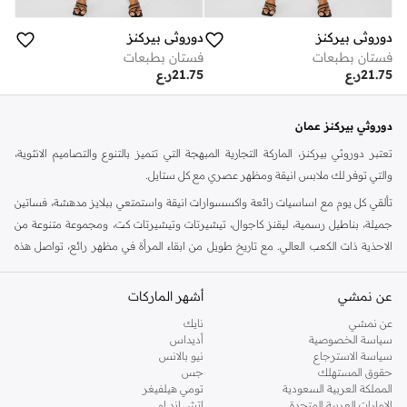
دوروثي بيركنز
دوروثي بيركنز
فستان بطبعات
فستان بطبعات
21.75
ر.ع
21.75
ر.ع
دوروثي بيركنز عمان
تعتبر دوروثي بيركنز، الماركة التجارية المبهجة التي تتميز بالتنوع والتصاميم الانثوية،
والتي توفر لك ملابس انيقة ومظهر عصري مع كل ستايل.
تألقي كل يوم مع اساسيات رائعة واكسسوارات انيقة واستمتعي ببلايز مدهشة، فساتين
جميلة، بناطيل رسمية، ليقنز كاجوال، تيشيرتات وتيشيرتات كت، ومجموعة متنوعة من
الاحذية ذات الكعب العالي. مع تاريخ طويل من ابقاء المرأة في مظهر رائع، تواصل هذه
الماركة في المملكة المتحدة الحفاظ على سمعتها للستايل والاناقة، سنة بعد سنة. سواء
كنت تقومين بتجديد خزانة ملابسك الملائمة للعمل، البحث عن فستان مثالي للحفلات او
عن نمشي
أشهر الماركات
تفضلين ملابس مريحة في عطلة نهاية الاسبوع، فمن المؤكد انك ستجدين ما تحتاجين
عن نمشي
نايك
اليه.
سياسة الخصوصية
أديداس
سياسة الاسترجاع
نيو بالانس
تسوقي دوروثي بيركنز اون لاين مسقط
حقوق المستهلك
جس
تسوقي دوروثي بيركنز اون لاين من نمشي واستمتعي باكثر من الف ستايل من مجموعة
المملكة العربية السعودية
تومي هيلفيغر
الإمارات العربية المتحدة
اتش اند ام