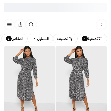
تصفية
تصنيف
الستايل
المقاس
1
4