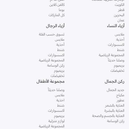
دوروثي بيركنز الشهيرة. تصفحي المجموعة كاملة في متجر دوروثي بيركنز اون لاين او
الكويت
كالفن كلاين
استخدمي القائمة لتحديد تجربة تسوق دوروثي بيركنز اون لاين. خدمة التوصيل السريعة
قطر
بوما
والدعم الاستثنائي يضمن لك تجربة تسوق ممتعة دائما مع نمشي.
البحرين
كل الماركات
عمان
أزياء النساء
أزياء الرجال
ملابس
تسوق حسب الفئة
أحذية
ملابس
اكسسوارات
أحذية
شنط
شنط
المجموعة الرياضية
اكسسوارات
وصلنا حديثاً
المجموعة الرياضية
بريميوم
ركن الوسامة
تخفيضات
بريميوم
تخفيضات
ركن الجمال
مجموعة الأطفال
جديد الجمال
وصلنا حديثاً
مكياج
ملابس
عطور
احذية
العناية بالشعر
شنط
العناية بالبشرة
اكسسوارات
العناية بالجسم والصحة
بريميوم
ركن الوسامة
لوازم منزلية
المجموعة الرياضية