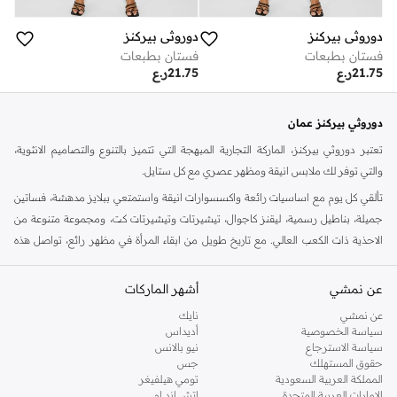
دوروثي بيركنز
دوروثي بيركنز
فستان بطبعات
فستان بطبعات
21.75
ر.ع
21.75
ر.ع
دوروثي بيركنز عمان
تعتبر دوروثي بيركنز، الماركة التجارية المبهجة التي تتميز بالتنوع والتصاميم الانثوية،
والتي توفر لك ملابس انيقة ومظهر عصري مع كل ستايل.
تألقي كل يوم مع اساسيات رائعة واكسسوارات انيقة واستمتعي ببلايز مدهشة، فساتين
جميلة، بناطيل رسمية، ليقنز كاجوال، تيشيرتات وتيشيرتات كت، ومجموعة متنوعة من
الاحذية ذات الكعب العالي. مع تاريخ طويل من ابقاء المرأة في مظهر رائع، تواصل هذه
الماركة في المملكة المتحدة الحفاظ على سمعتها للستايل والاناقة، سنة بعد سنة. سواء
كنت تقومين بتجديد خزانة ملابسك الملائمة للعمل، البحث عن فستان مثالي للحفلات او
عن نمشي
أشهر الماركات
تفضلين ملابس مريحة في عطلة نهاية الاسبوع، فمن المؤكد انك ستجدين ما تحتاجين
عن نمشي
نايك
اليه.
سياسة الخصوصية
أديداس
سياسة الاسترجاع
نيو بالانس
تسوقي دوروثي بيركنز اون لاين مسقط
حقوق المستهلك
جس
تسوقي دوروثي بيركنز اون لاين من نمشي واستمتعي باكثر من الف ستايل من مجموعة
المملكة العربية السعودية
تومي هيلفيغر
الإمارات العربية المتحدة
اتش اند ام