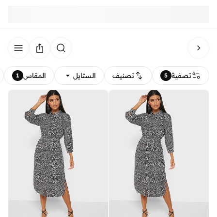
تصفية
تصنيف
الستايل
المقاس
1
5