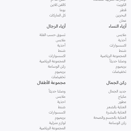
دوروثي بيركنز الشهيرة. تصفحي المجموعة كاملة في متجر دوروثي بيركنز اون لاين او
الكويت
كالفن كلاين
استخدمي القائمة لتحديد تجربة تسوق دوروثي بيركنز اون لاين. خدمة التوصيل السريعة
قطر
بوما
والدعم الاستثنائي يضمن لك تجربة تسوق ممتعة دائما مع نمشي.
البحرين
كل الماركات
عمان
أزياء النساء
أزياء الرجال
ملابس
تسوق حسب الفئة
أحذية
ملابس
اكسسوارات
أحذية
شنط
شنط
المجموعة الرياضية
اكسسوارات
وصلنا حديثاً
المجموعة الرياضية
بريميوم
ركن الوسامة
تخفيضات
بريميوم
تخفيضات
ركن الجمال
مجموعة الأطفال
جديد الجمال
وصلنا حديثاً
مكياج
ملابس
عطور
احذية
العناية بالشعر
شنط
العناية بالبشرة
اكسسوارات
العناية بالجسم والصحة
بريميوم
ركن الوسامة
لوازم منزلية
المجموعة الرياضية