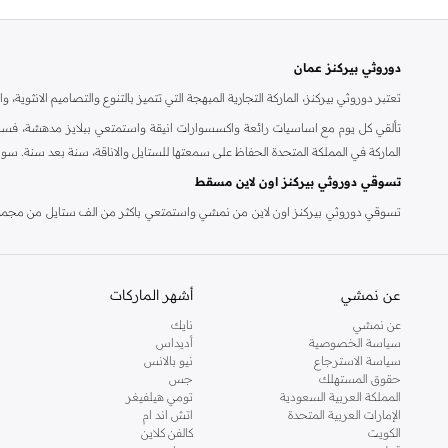
دوروثي بيركنز عمان
تعتبر دوروثي بيركنز، الماركة التجارية المبهجة التي تتميز بالتنوع والتصاميم الانثو
تألقي كل يوم مع اساسيات رائعة واكسسوارات انيقة واستمتعي ببلايز مدهشة، فسات
الماركة في المملكة المتحدة الحفاظ على سمعتها للستايل والاناقة، سنة بعد سنة. سو
تسوقي دوروثي بيركنز اون لاين مسقط
تسوقي دوروثي بيركنز اون لاين من نمشي واستمتعي باكثر من الف ستايل من مجموعة 
والدعم الاستثنائي يضمن لك تجربة تسوق ممتعة دائما مع نمشي.
عن نمشي
أشهر الماركات
عن نمشي
نايك
سياسة الخصوصية
أديداس
سياسة الاسترجاع
نيو بالانس
حقوق المستهلك
جس
المملكة العربية السعودية
تومي هيلفيغر
الإمارات العربية المتحدة
اتش اند ام
الكويت
كالفن كلاين