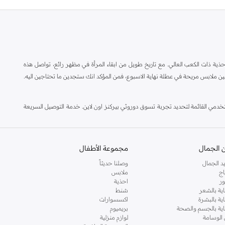
ة ذات الكعب العالي. مع تاريخ طويل من ابقاء المرأة في مظهر رائع، تواصل هذه
ين ملابس مريحة في عطلة نهاية الاسبوع، فمن المؤكد انك ستجدين ما تحتاجين اليه.
مي القائمة لتحديد تجربة تسوق دوروثي بيركنز اون لاين. خدمة التوصيل السريعة
 الجمال
مجموعة الأطفال
د الجمال
وصلنا حديثاً
اج
ملابس
ر
احذية
اية بالشعر
شنط
اية بالبشرة
اكسسوارات
ناية بالجسم والصحة
بريميوم
 الوسامة
لوازم منزلية