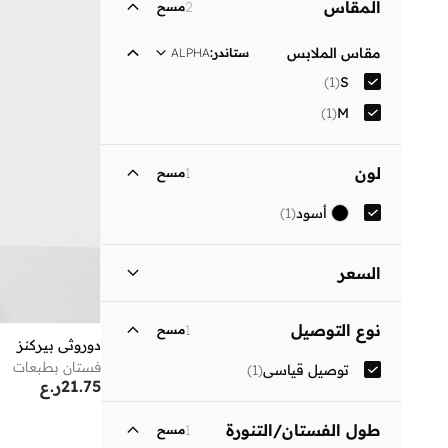
المقاس
2
مسح
مقاس الملابس
ستاندر
:
ALPHA
)
1
(
S
)
1
(
M
لون
1
مسح
أسود
(
1
)
السعر
السعر الأقل
السعر الأعلى
نوع التوصيل
1
مسح
ر.ع
ر.ع
دوروثي بيركنز
فستان بطبعات
توصيل قياسي
(
1
)
انطلق
21.75
ر.ع
طول الفستان/التنورة
1
مسح