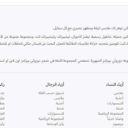
ية، والتي توفر لك ملابس انيقة ومظهر عصري مع كل ستايل.
ين جميلة، بناطيل رسمية، ليقنز كاجوال، تيشيرتات وتيشيرتات كت، ومجموعة متنوعة من الاحذي
اء كنت تقومين بتجديد خزانة ملابسك الملائمة للعمل، البحث عن فستان مثالي للحفلات او تفضل
دوروثي بيركنز الشهيرة. تصفحي المجموعة كاملة في متجر دوروثي بيركنز اون لاين او استخد
أزياء النساء
أزياء الرجال
ركن
ملابس
تسوق حسب الفئة
جدي
أحذية
ملابس
مكي
اكسسوارات
أحذية
عطو
شنط
شنط
العن
المجموعة الرياضية
اكسسوارات
العن
وصلنا حديثاً
المجموعة الرياضية
الع
بريميوم
ركن الوسامة
ركن