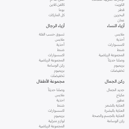
دوروثي بيركنز الشهيرة. تصفحي المجموعة كاملة في متجر دوروثي بيركنز اون لاين او
الكويت
كالفن كلاين
استخدمي القائمة لتحديد تجربة تسوق دوروثي بيركنز اون لاين. خدمة التوصيل السريعة
قطر
بوما
والدعم الاستثنائي يضمن لك تجربة تسوق ممتعة دائما مع نمشي.
البحرين
كل الماركات
عمان
أزياء النساء
أزياء الرجال
ملابس
تسوق حسب الفئة
أحذية
ملابس
اكسسوارات
أحذية
شنط
شنط
المجموعة الرياضية
اكسسوارات
وصلنا حديثاً
المجموعة الرياضية
بريميوم
ركن الوسامة
تخفيضات
بريميوم
تخفيضات
ركن الجمال
مجموعة الأطفال
جديد الجمال
وصلنا حديثاً
مكياج
ملابس
عطور
احذية
العناية بالشعر
شنط
العناية بالبشرة
اكسسوارات
العناية بالجسم والصحة
بريميوم
ركن الوسامة
لوازم منزلية
المجموعة الرياضية