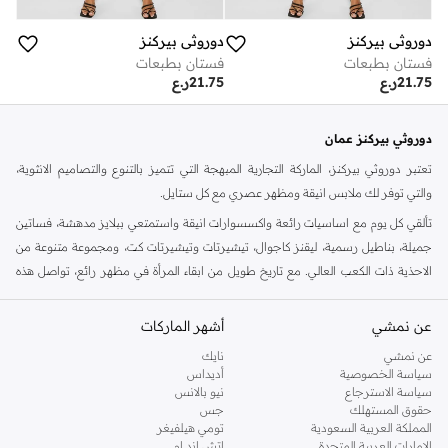
دوروثي بيركنز
دوروثي بيركنز
فستان بطبعات
فستان بطبعات
21.75
ر.ع
21.75
ر.ع
دوروثي بيركنز عمان
تعتبر دوروثي بيركنز، الماركة التجارية المبهجة التي تتميز بالتنوع والتصاميم الانثوية،
والتي توفر لك ملابس انيقة ومظهر عصري مع كل ستايل.
تألقي كل يوم مع اساسيات رائعة واكسسوارات انيقة واستمتعي ببلايز مدهشة، فساتين
جميلة، بناطيل رسمية، ليقنز كاجوال، تيشيرتات وتيشيرتات كت، ومجموعة متنوعة من
الاحذية ذات الكعب العالي. مع تاريخ طويل من ابقاء المرأة في مظهر رائع، تواصل هذه
الماركة في المملكة المتحدة الحفاظ على سمعتها للستايل والاناقة، سنة بعد سنة. سواء
كنت تقومين بتجديد خزانة ملابسك الملائمة للعمل، البحث عن فستان مثالي للحفلات او
عن نمشي
أشهر الماركات
تفضلين ملابس مريحة في عطلة نهاية الاسبوع، فمن المؤكد انك ستجدين ما تحتاجين
عن نمشي
نايك
اليه.
سياسة الخصوصية
أديداس
سياسة الاسترجاع
نيو بالانس
تسوقي دوروثي بيركنز اون لاين مسقط
حقوق المستهلك
جس
تسوقي دوروثي بيركنز اون لاين من نمشي واستمتعي باكثر من الف ستايل من مجموعة
المملكة العربية السعودية
تومي هيلفيغر
الإمارات العربية المتحدة
اتش اند ام