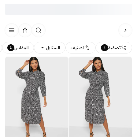
تصفية
تصنيف
الستايل
المقاس
1
4