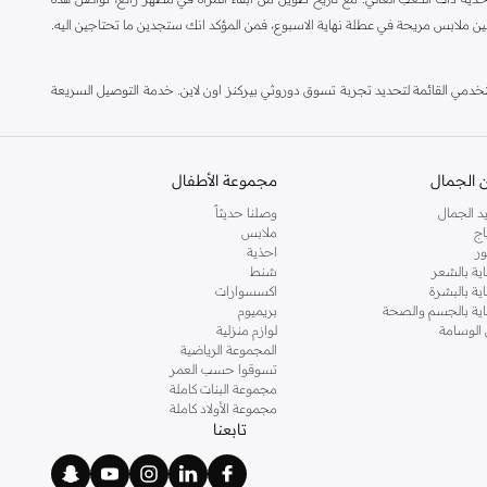
ين ملابس مريحة في عطلة نهاية الاسبوع، فمن المؤكد انك ستجدين ما تحتاجين اليه.
مي القائمة لتحديد تجربة تسوق دوروثي بيركنز اون لاين. خدمة التوصيل السريعة
 الجمال
مجموعة الأطفال
د الجمال
وصلنا حديثاً
اج
ملابس
ر
احذية
اية بالشعر
شنط
اية بالبشرة
اكسسوارات
ناية بالجسم والصحة
بريميوم
 الوسامة
لوازم منزلية
المجموعة الرياضية
تسوقوا حسب العمر
مجموعة البنات كاملة
مجموعة الأولاد كاملة
تابعنا