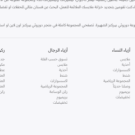
اء كنت تقومين بتجديد خزانة ملابسك الملائمة للعمل، البحث عن فستان مثالي للحفلات او تفضل
دوروثي بيركنز الشهيرة. تصفحي المجموعة كاملة في متجر دوروثي بيركنز اون لاين او استخد
أزياء النساء
أزياء الرجال
ركن
ملابس
تسوق حسب الفئة
جدي
أحذية
ملابس
مكي
اكسسوارات
أحذية
عطو
شنط
شنط
العن
المجموعة الرياضية
اكسسوارات
العن
وصلنا حديثاً
المجموعة الرياضية
الع
بريميوم
ركن الوسامة
ركن
تخفيضات
بريميوم
تخفيضات