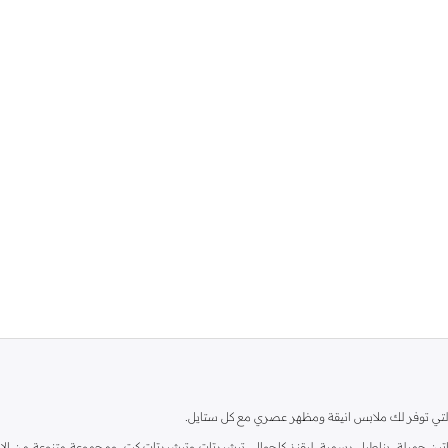
ية، والتي توفر لك ملابس انيقة ومظهر عصري مع كل ستايل.
ين جميلة، بناطيل رسمية، ليقنز كاجوال، تيشيرتات وتيشيرتات كت، ومجموعة متنوعة من الاحذي