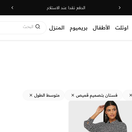
الدفع نقدا عند الاستلام
البحث
اوتلت
الأطفال
بريميوم
المنزل
فستان بتصميم قميص
متوسط الطول