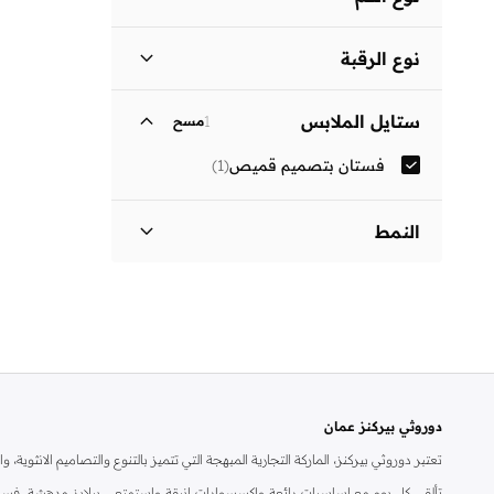
ثلاثة أرباع
(
1
)
نوع الرقبة
ياقة كلاسيكية
(
1
)
ستايل الملابس
1
مسح
فستان بتصميم قميص
(
1
)
النمط
مزين بطبعة
(
1
)
دوروثي بيركنز عمان
تعتبر دوروثي بيركنز، الماركة التجارية المبهجة التي تتميز بالتنوع والتصاميم الانثو
تألقي كل يوم مع اساسيات رائعة واكسسوارات انيقة واستمتعي ببلايز مدهشة، فسات