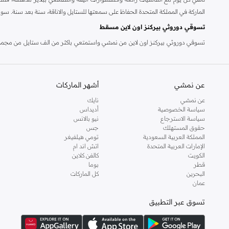
الماركة في المملكة المتحدة الحفاظ على سمعتها للستايل والاناقة، سنة بعد سنة. سو
تسوقي دوروثي بيركنز اون لاين مسقط
تسوقي دوروثي بيركنز اون لاين من نمشي واستمتعي باكثر من الف ستايل من مجموعة 
والدعم الاستثنائي يضمن لك تجربة تسوق ممتعة دائما مع نمشي.
عن نمشي
أشهر الماركات
عن نمشي
نايك
سياسة الخصوصية
أديداس
سياسة الاسترجاع
نيو بالانس
حقوق المستهلك
جس
المملكة العربية السعودية
تومي هيلفيغر
الإمارات العربية المتحدة
اتش اند ام
الكويت
كالفن كلاين
قطر
بوما
البحرين
كل الماركات
عمان
تسوق عبر التطبيق