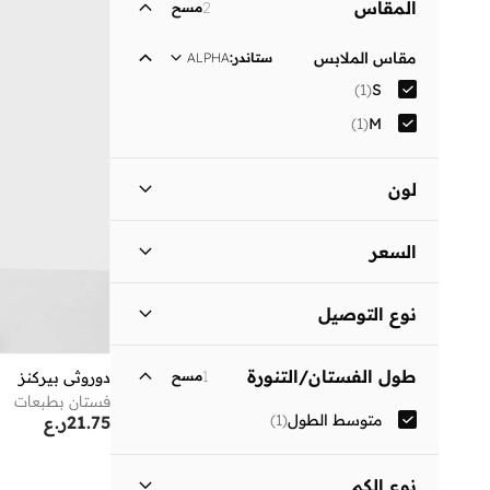
المقاس
2
مسح
مقاس الملابس
ستاندر
:
ALPHA
)
1
(
S
)
1
(
M
لون
أسود
(
1
)
السعر
السعر الأقل
السعر الأعلى
نوع التوصيل
ر.ع
ر.ع
توصيل قياسي
(
1
)
انطلق
طول الفستان/التنورة
1
مسح
دوروثي بيركنز
فستان بطبعات
متوسط الطول
(
1
)
21.75
ر.ع
نوع الكم