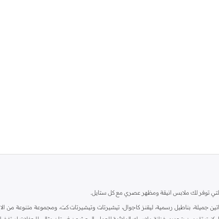
ية، والتي توفر لك ملابس انيقة ومظهر عصري مع كل ستايل.
ين جميلة، بناطيل رسمية، ليقنز كاجوال، تيشيرتات وتيشيرتات كت، ومجموعة متنوعة من الاحذي
اء كنت تقومين بتجديد خزانة ملابسك الملائمة للعمل، البحث عن فستان مثالي للحفلات او تفضل