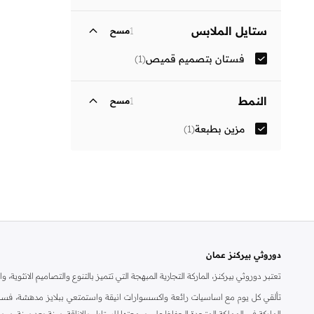
ستايل الملابس
1
مسح
فستان بتصميم قميص
(
1
)
النمط
1
مسح
مزين بطبعة
(
1
)
دوروثي بيركنز عمان
تعتبر دوروثي بيركنز، الماركة التجارية المبهجة التي تتميز بالتنوع والتصاميم الانثو
تألقي كل يوم مع اساسيات رائعة واكسسوارات انيقة واستمتعي ببلايز مدهشة، فسات
الماركة في المملكة المتحدة الحفاظ على سمعتها للستايل والاناقة، سنة بعد سنة. سو