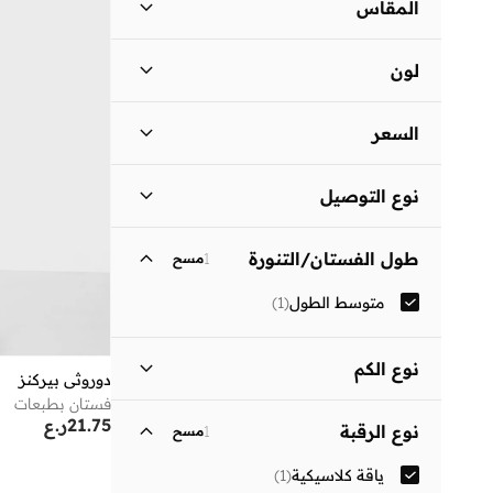
المقاس
مقاس الملابس
ستاندر
:
ALPHA
لون
)
1
(
S
أسود
(
1
)
)
1
(
M
السعر
السعر الأقل
السعر الأعلى
نوع التوصيل
ر.ع
ر.ع
توصيل قياسي
(
1
)
انطلق
طول الفستان/التنورة
1
مسح
متوسط الطول
(
1
)
نوع الكم
دوروثي بيركنز
فستان بطبعات
ثلاثة أرباع
(
1
)
21.75
ر.ع
نوع الرقبة
1
مسح
ياقة كلاسيكية
(
1
)