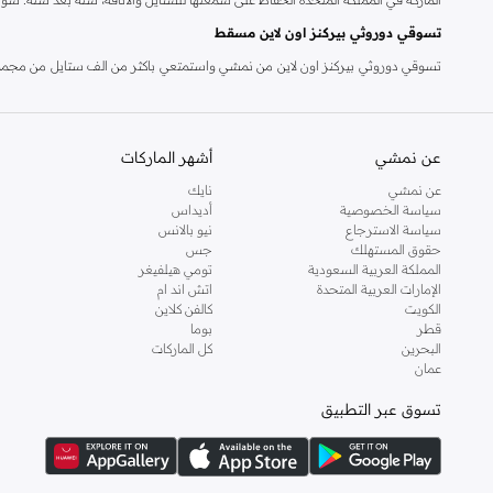
تسوقي دوروثي بيركنز اون لاين مسقط
تسوقي دوروثي بيركنز اون لاين من نمشي واستمتعي باكثر من الف ستايل من مجموعة 
والدعم الاستثنائي يضمن لك تجربة تسوق ممتعة دائما مع نمشي.
عن نمشي
أشهر الماركات
عن نمشي
نايك
سياسة الخصوصية
أديداس
سياسة الاسترجاع
نيو بالانس
حقوق المستهلك
جس
المملكة العربية السعودية
تومي هيلفيغر
الإمارات العربية المتحدة
اتش اند ام
الكويت
كالفن كلاين
قطر
بوما
البحرين
كل الماركات
عمان
تسوق عبر التطبيق