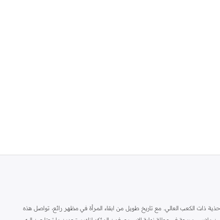
ة ذات الكعب العالي. مع تاريخ طويل من ابقاء المرأة في مظهر رائع، تواصل هذه
ين ملابس مريحة في عطلة نهاية الاسبوع، فمن المؤكد انك ستجدين ما تحتاجين اليه.