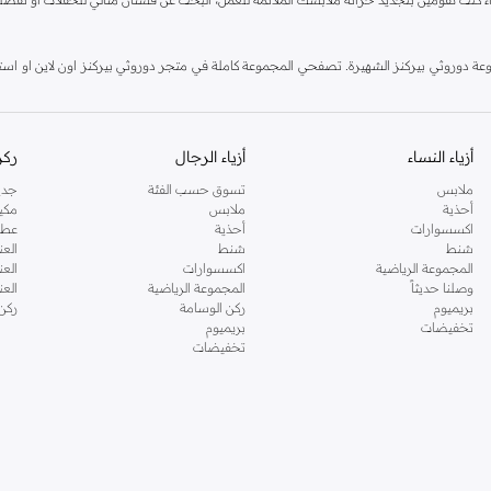
دوروثي بيركنز الشهيرة. تصفحي المجموعة كاملة في متجر دوروثي بيركنز اون لاين او استخد
أزياء النساء
أزياء الرجال
ركن
ملابس
تسوق حسب الفئة
جدي
أحذية
ملابس
مكي
اكسسوارات
أحذية
عطو
شنط
شنط
العن
المجموعة الرياضية
اكسسوارات
العن
وصلنا حديثاً
المجموعة الرياضية
الع
بريميوم
ركن الوسامة
ركن
تخفيضات
بريميوم
تخفيضات