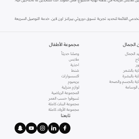
مي القائمة لتحديد تجربة تسوق دوروثي بيركنز اون لاين. خدمة التوصيل السريعة
 الجمال
مجموعة الأطفال
د الجمال
وصلنا حديثاً
اج
ملابس
ر
احذية
اية بالشعر
شنط
اية بالبشرة
اكسسوارات
ناية بالجسم والصحة
بريميوم
 الوسامة
لوازم منزلية
المجموعة الرياضية
تسوقوا حسب العمر
مجموعة البنات كاملة
مجموعة الأولاد كاملة
تابعنا