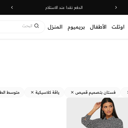
الدفع نقدا عند الاستلام
البحث
اوتلت
الأطفال
بريميوم
المنزل
فستان بتصميم قميص
ياقة كلاسيكية
متوسط الط