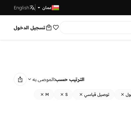
English
توصيل سريع
عمان
تسجيل الدخول
الترتيب حسب:
الموصى به
ول
توصيل قياسي
S
M