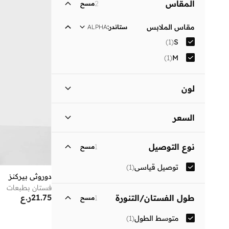
المقاس
2
مسح
مقاس الملابس
ستاندر
:
ALPHA
)
1
(
S
)
1
(
M
لون
أسود
(
1
)
السعر
السعر الأقل
السعر الأعلى
نوع التوصيل
1
مسح
ر.ع
ر.ع
توصيل قياسي
(
1
)
انطلق
دوروثي بيركنز
فستان بطبعات
21.75
ر.ع
طول الفستان/التنورة
1
مسح
متوسط الطول
(
1
)