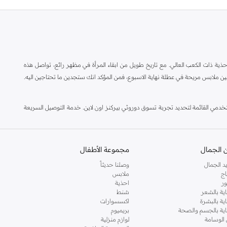
ة ذات الكعب العالي. مع تاريخ طويل من ابقاء المرأة في مظهر رائع، تواصل هذه
ين ملابس مريحة في عطلة نهاية الاسبوع، فمن المؤكد انك ستجدين ما تحتاجين اليه.
مي القائمة لتحديد تجربة تسوق دوروثي بيركنز اون لاين. خدمة التوصيل السريعة
 الجمال
مجموعة الأطفال
د الجمال
وصلنا حديثاً
اج
ملابس
ر
احذية
اية بالشعر
شنط
اية بالبشرة
اكسسوارات
ناية بالجسم والصحة
بريميوم
 الوسامة
لوازم منزلية