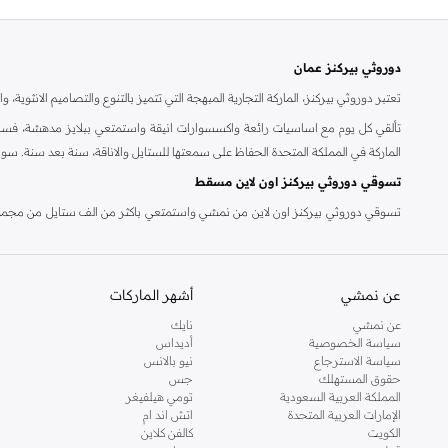
دوروثي بيركنز عمان
تعتبر دوروثي بيركنز، الماركة التجارية المبهجة التي تتميز بالتنوع والتصاميم الانثو
تألقي كل يوم مع اساسيات رائعة واكسسوارات انيقة واستمتعي ببلايز مدهشة، فسات
الماركة في المملكة المتحدة الحفاظ على سمعتها للستايل والاناقة، سنة بعد سنة. سو
تسوقي دوروثي بيركنز اون لاين مسقط
تسوقي دوروثي بيركنز اون لاين من نمشي واستمتعي باكثر من الف ستايل من مجموعة 
والدعم الاستثنائي يضمن لك تجربة تسوق ممتعة دائما مع نمشي.
عن نمشي
أشهر الماركات
عن نمشي
نايك
سياسة الخصوصية
أديداس
سياسة الاسترجاع
نيو بالانس
حقوق المستهلك
جس
المملكة العربية السعودية
تومي هيلفيغر
الإمارات العربية المتحدة
اتش اند ام
الكويت
كالفن كلاين