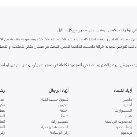
ية، والتي توفر لك ملابس انيقة ومظهر عصري مع كل ستايل.
ين جميلة، بناطيل رسمية، ليقنز كاجوال، تيشيرتات وتيشيرتات كت، ومجموعة متنوعة من الاحذي
اء كنت تقومين بتجديد خزانة ملابسك الملائمة للعمل، البحث عن فستان مثالي للحفلات او تفضل
دوروثي بيركنز الشهيرة. تصفحي المجموعة كاملة في متجر دوروثي بيركنز اون لاين او استخد
أزياء النساء
أزياء الرجال
ركن
ملابس
تسوق حسب الفئة
جدي
أحذية
ملابس
مكي
اكسسوارات
أحذية
عطو
شنط
شنط
العن
المجموعة الرياضية
اكسسوارات
العن
وصلنا حديثاً
المجموعة الرياضية
الع
بريميوم
ركن الوسامة
ركن