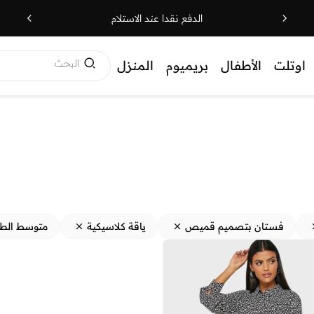
الدفع نقدا عند الاستلام
البحث
اوتلت
الأطفال
بريميوم
المنزل
فستان بتصميم قميص
ياقة كلاسيكية
متوسط الط