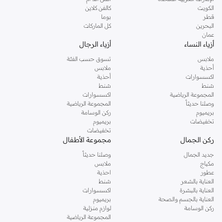
دوروثي بيركنز الشهيرة. تصفحي المجموعة كاملة في متجر دوروثي بيركنز اون لاين او
الكويت
كالفن كلاين
استخدمي القائمة لتحديد تجربة تسوق دوروثي بيركنز اون لاين. خدمة التوصيل السريعة
قطر
بوما
والدعم الاستثنائي يضمن لك تجربة تسوق ممتعة دائما مع نمشي.
البحرين
كل الماركات
عمان
أزياء النساء
أزياء الرجال
ملابس
تسوق حسب الفئة
أحذية
ملابس
اكسسوارات
أحذية
شنط
شنط
المجموعة الرياضية
اكسسوارات
وصلنا حديثاً
المجموعة الرياضية
بريميوم
ركن الوسامة
تخفيضات
بريميوم
تخفيضات
ركن الجمال
مجموعة الأطفال
جديد الجمال
وصلنا حديثاً
مكياج
ملابس
عطور
احذية
العناية بالشعر
شنط
العناية بالبشرة
اكسسوارات
العناية بالجسم والصحة
بريميوم
ركن الوسامة
لوازم منزلية
المجموعة الرياضية