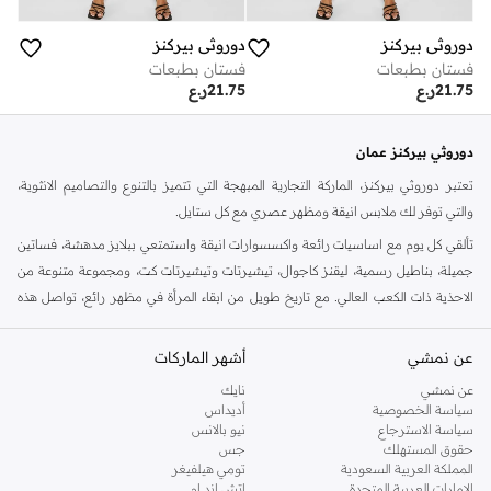
دوروثي بيركنز
دوروثي بيركنز
فستان بطبعات
فستان بطبعات
21.75
ر.ع
21.75
ر.ع
دوروثي بيركنز عمان
تعتبر دوروثي بيركنز، الماركة التجارية المبهجة التي تتميز بالتنوع والتصاميم الانثوية،
والتي توفر لك ملابس انيقة ومظهر عصري مع كل ستايل.
تألقي كل يوم مع اساسيات رائعة واكسسوارات انيقة واستمتعي ببلايز مدهشة، فساتين
جميلة، بناطيل رسمية، ليقنز كاجوال، تيشيرتات وتيشيرتات كت، ومجموعة متنوعة من
الاحذية ذات الكعب العالي. مع تاريخ طويل من ابقاء المرأة في مظهر رائع، تواصل هذه
الماركة في المملكة المتحدة الحفاظ على سمعتها للستايل والاناقة، سنة بعد سنة. سواء
كنت تقومين بتجديد خزانة ملابسك الملائمة للعمل، البحث عن فستان مثالي للحفلات او
عن نمشي
أشهر الماركات
تفضلين ملابس مريحة في عطلة نهاية الاسبوع، فمن المؤكد انك ستجدين ما تحتاجين
عن نمشي
نايك
اليه.
سياسة الخصوصية
أديداس
سياسة الاسترجاع
نيو بالانس
تسوقي دوروثي بيركنز اون لاين مسقط
حقوق المستهلك
جس
تسوقي دوروثي بيركنز اون لاين من نمشي واستمتعي باكثر من الف ستايل من مجموعة
المملكة العربية السعودية
تومي هيلفيغر
الإمارات العربية المتحدة
اتش اند ام