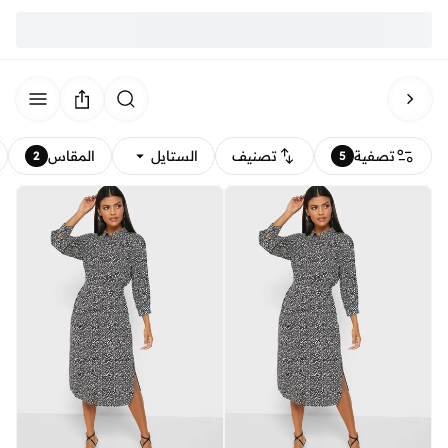
تصفية
تصنيف
الستايل
المقاس
2
5