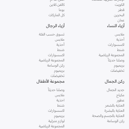
دوروثي بيركنز الشهيرة. تصفحي المجموعة كاملة في متجر دوروثي بيركنز اون لاين او
الكويت
كالفن كلاين
استخدمي القائمة لتحديد تجربة تسوق دوروثي بيركنز اون لاين. خدمة التوصيل السريعة
قطر
بوما
والدعم الاستثنائي يضمن لك تجربة تسوق ممتعة دائما مع نمشي.
البحرين
كل الماركات
عمان
أزياء النساء
أزياء الرجال
ملابس
تسوق حسب الفئة
أحذية
ملابس
اكسسوارات
أحذية
شنط
شنط
المجموعة الرياضية
اكسسوارات
وصلنا حديثاً
المجموعة الرياضية
بريميوم
ركن الوسامة
تخفيضات
بريميوم
تخفيضات
ركن الجمال
مجموعة الأطفال
جديد الجمال
وصلنا حديثاً
مكياج
ملابس
عطور
احذية
العناية بالشعر
شنط
العناية بالبشرة
اكسسوارات
العناية بالجسم والصحة
بريميوم
ركن الوسامة
لوازم منزلية
المجموعة الرياضية