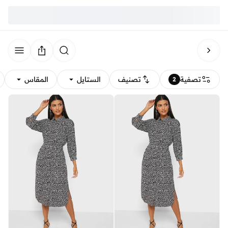
تصفية
تصنيف
الستايل
المقاس
2