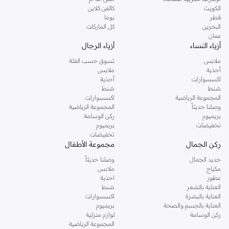
دوروثي بيركنز الشهيرة. تصفحي المجموعة كاملة في متجر دوروثي بيركنز اون لاين او
الكويت
كالفن كلاين
استخدمي القائمة لتحديد تجربة تسوق دوروثي بيركنز اون لاين. خدمة التوصيل السريعة
قطر
بوما
والدعم الاستثنائي يضمن لك تجربة تسوق ممتعة دائما مع نمشي.
البحرين
كل الماركات
عمان
أزياء النساء
أزياء الرجال
ملابس
تسوق حسب الفئة
أحذية
ملابس
اكسسوارات
أحذية
شنط
شنط
المجموعة الرياضية
اكسسوارات
وصلنا حديثاً
المجموعة الرياضية
بريميوم
ركن الوسامة
تخفيضات
بريميوم
تخفيضات
ركن الجمال
مجموعة الأطفال
جديد الجمال
وصلنا حديثاً
مكياج
ملابس
عطور
احذية
العناية بالشعر
شنط
العناية بالبشرة
اكسسوارات
العناية بالجسم والصحة
بريميوم
ركن الوسامة
لوازم منزلية
المجموعة الرياضية