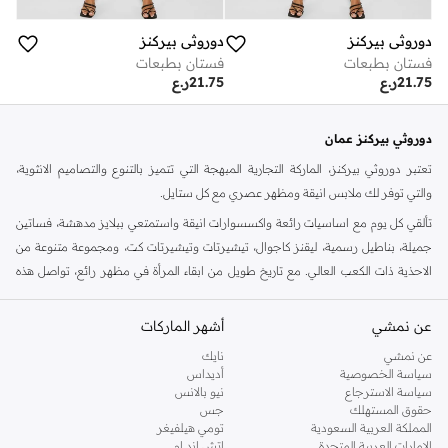
دوروثي بيركنز
دوروثي بيركنز
فستان بطبعات
فستان بطبعات
21.75
ر.ع
21.75
ر.ع
دوروثي بيركنز عمان
تعتبر دوروثي بيركنز، الماركة التجارية المبهجة التي تتميز بالتنوع والتصاميم الانثوية،
والتي توفر لك ملابس انيقة ومظهر عصري مع كل ستايل.
تألقي كل يوم مع اساسيات رائعة واكسسوارات انيقة واستمتعي ببلايز مدهشة، فساتين
جميلة، بناطيل رسمية، ليقنز كاجوال، تيشيرتات وتيشيرتات كت، ومجموعة متنوعة من
الاحذية ذات الكعب العالي. مع تاريخ طويل من ابقاء المرأة في مظهر رائع، تواصل هذه
الماركة في المملكة المتحدة الحفاظ على سمعتها للستايل والاناقة، سنة بعد سنة. سواء
كنت تقومين بتجديد خزانة ملابسك الملائمة للعمل، البحث عن فستان مثالي للحفلات او
عن نمشي
أشهر الماركات
تفضلين ملابس مريحة في عطلة نهاية الاسبوع، فمن المؤكد انك ستجدين ما تحتاجين
عن نمشي
نايك
اليه.
سياسة الخصوصية
أديداس
سياسة الاسترجاع
نيو بالانس
تسوقي دوروثي بيركنز اون لاين مسقط
حقوق المستهلك
جس
تسوقي دوروثي بيركنز اون لاين من نمشي واستمتعي باكثر من الف ستايل من مجموعة
المملكة العربية السعودية
تومي هيلفيغر
الإمارات العربية المتحدة
اتش اند ام