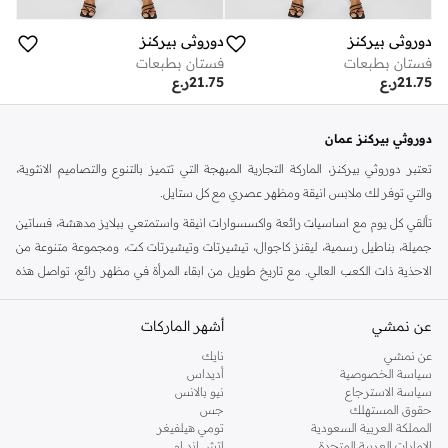
دوروثي بيركنز
دوروثي بيركنز
فستان بطبعات
فستان بطبعات
21.75
ر.ع
21.75
ر.ع
دوروثي بيركنز عمان
تعتبر دوروثي بيركنز، الماركة التجارية المبهجة التي تتميز بالتنوع والتصاميم الانثوية،
والتي توفر لك ملابس انيقة ومظهر عصري مع كل ستايل.
تألقي كل يوم مع اساسيات رائعة واكسسوارات انيقة واستمتعي ببلايز مدهشة، فساتين
جميلة، بناطيل رسمية، ليقنز كاجوال، تيشيرتات وتيشيرتات كت، ومجموعة متنوعة من
الاحذية ذات الكعب العالي. مع تاريخ طويل من ابقاء المرأة في مظهر رائع، تواصل هذه
الماركة في المملكة المتحدة الحفاظ على سمعتها للستايل والاناقة، سنة بعد سنة. سواء
كنت تقومين بتجديد خزانة ملابسك الملائمة للعمل، البحث عن فستان مثالي للحفلات او
عن نمشي
أشهر الماركات
تفضلين ملابس مريحة في عطلة نهاية الاسبوع، فمن المؤكد انك ستجدين ما تحتاجين
عن نمشي
نايك
اليه.
سياسة الخصوصية
أديداس
سياسة الاسترجاع
نيو بالانس
تسوقي دوروثي بيركنز اون لاين مسقط
حقوق المستهلك
جس
تسوقي دوروثي بيركنز اون لاين من نمشي واستمتعي باكثر من الف ستايل من مجموعة
المملكة العربية السعودية
تومي هيلفيغر
الإمارات العربية المتحدة
اتش اند ام