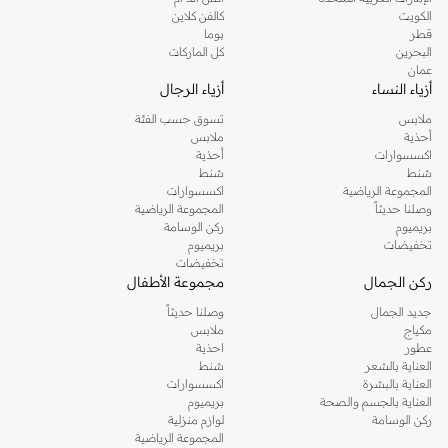
دوروثي بيركنز الشهيرة. تصفحي المجموعة كاملة في متجر دوروثي بيركنز اون لاين او
الكويت
كالفن كلاين
استخدمي القائمة لتحديد تجربة تسوق دوروثي بيركنز اون لاين. خدمة التوصيل السريعة
قطر
بوما
والدعم الاستثنائي يضمن لك تجربة تسوق ممتعة دائما مع نمشي.
البحرين
كل الماركات
عمان
أزياء النساء
أزياء الرجال
ملابس
تسوق حسب الفئة
أحذية
ملابس
اكسسوارات
أحذية
شنط
شنط
المجموعة الرياضية
اكسسوارات
وصلنا حديثاً
المجموعة الرياضية
بريميوم
ركن الوسامة
تخفيضات
بريميوم
تخفيضات
ركن الجمال
مجموعة الأطفال
جديد الجمال
وصلنا حديثاً
مكياج
ملابس
عطور
احذية
العناية بالشعر
شنط
العناية بالبشرة
اكسسوارات
العناية بالجسم والصحة
بريميوم
ركن الوسامة
لوازم منزلية
المجموعة الرياضية