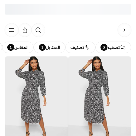
تصفية
تصنيف
الستايل
المقاس
1
1
3