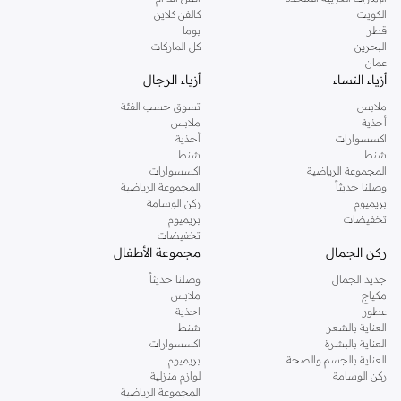
دوروثي بيركنز الشهيرة. تصفحي المجموعة كاملة في متجر دوروثي بيركنز اون لاين او
الكويت
كالفن كلاين
استخدمي القائمة لتحديد تجربة تسوق دوروثي بيركنز اون لاين. خدمة التوصيل السريعة
قطر
بوما
والدعم الاستثنائي يضمن لك تجربة تسوق ممتعة دائما مع نمشي.
البحرين
كل الماركات
عمان
أزياء النساء
أزياء الرجال
ملابس
تسوق حسب الفئة
أحذية
ملابس
اكسسوارات
أحذية
شنط
شنط
المجموعة الرياضية
اكسسوارات
وصلنا حديثاً
المجموعة الرياضية
بريميوم
ركن الوسامة
تخفيضات
بريميوم
تخفيضات
ركن الجمال
مجموعة الأطفال
جديد الجمال
وصلنا حديثاً
مكياج
ملابس
عطور
احذية
العناية بالشعر
شنط
العناية بالبشرة
اكسسوارات
العناية بالجسم والصحة
بريميوم
ركن الوسامة
لوازم منزلية
المجموعة الرياضية