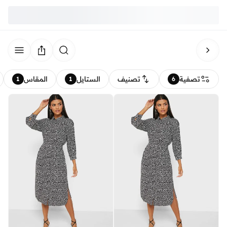
تصفية
تصنيف
الستايل
المقاس
1
1
6