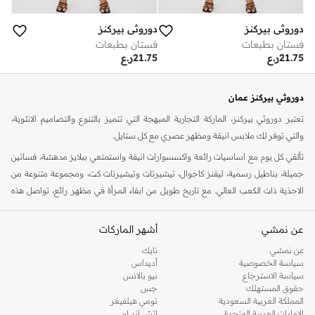
دوروثي بيركنز
دوروثي بيركنز
فستان بطبعات
فستان بطبعات
21.75
ر.ع
21.75
ر.ع
دوروثي بيركنز عمان
تعتبر دوروثي بيركنز، الماركة التجارية المبهجة التي تتميز بالتنوع والتصاميم الانثوية،
والتي توفر لك ملابس انيقة ومظهر عصري مع كل ستايل.
تألقي كل يوم مع اساسيات رائعة واكسسوارات انيقة واستمتعي ببلايز مدهشة، فساتين
جميلة، بناطيل رسمية، ليقنز كاجوال، تيشيرتات وتيشيرتات كت، ومجموعة متنوعة من
الاحذية ذات الكعب العالي. مع تاريخ طويل من ابقاء المرأة في مظهر رائع، تواصل هذه
الماركة في المملكة المتحدة الحفاظ على سمعتها للستايل والاناقة، سنة بعد سنة. سواء
كنت تقومين بتجديد خزانة ملابسك الملائمة للعمل، البحث عن فستان مثالي للحفلات او
عن نمشي
أشهر الماركات
تفضلين ملابس مريحة في عطلة نهاية الاسبوع، فمن المؤكد انك ستجدين ما تحتاجين
عن نمشي
نايك
اليه.
سياسة الخصوصية
أديداس
سياسة الاسترجاع
نيو بالانس
تسوقي دوروثي بيركنز اون لاين مسقط
حقوق المستهلك
جس
تسوقي دوروثي بيركنز اون لاين من نمشي واستمتعي باكثر من الف ستايل من مجموعة
المملكة العربية السعودية
تومي هيلفيغر
الإمارات العربية المتحدة
اتش اند ام