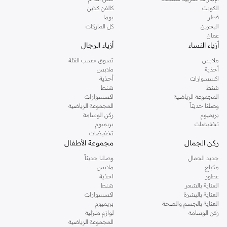
دوروثي بيركنز الشهيرة. تصفحي المجموعة كاملة في متجر دوروثي بيركنز اون لاين او
الكويت
كالفن كلاين
استخدمي القائمة لتحديد تجربة تسوق دوروثي بيركنز اون لاين. خدمة التوصيل السريعة
قطر
بوما
والدعم الاستثنائي يضمن لك تجربة تسوق ممتعة دائما مع نمشي.
البحرين
كل الماركات
عمان
أزياء النساء
أزياء الرجال
ملابس
تسوق حسب الفئة
أحذية
ملابس
اكسسوارات
أحذية
شنط
شنط
المجموعة الرياضية
اكسسوارات
وصلنا حديثاً
المجموعة الرياضية
بريميوم
ركن الوسامة
تخفيضات
بريميوم
تخفيضات
ركن الجمال
مجموعة الأطفال
جديد الجمال
وصلنا حديثاً
مكياج
ملابس
عطور
احذية
العناية بالشعر
شنط
العناية بالبشرة
اكسسوارات
العناية بالجسم والصحة
بريميوم
ركن الوسامة
لوازم منزلية
المجموعة الرياضية