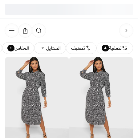
تصفية
تصنيف
الستايل
المقاس
1
4