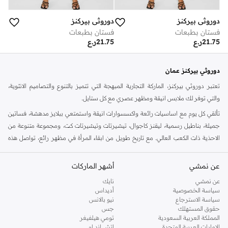
دوروثي بيركنز
دوروثي بيركنز
فستان بطبعات
فستان بطبعات
21.75
ر.ع
21.75
ر.ع
دوروثي بيركنز عمان
تعتبر دوروثي بيركنز، الماركة التجارية المبهجة التي تتميز بالتنوع والتصاميم الانثوية،
والتي توفر لك ملابس انيقة ومظهر عصري مع كل ستايل.
تألقي كل يوم مع اساسيات رائعة واكسسوارات انيقة واستمتعي ببلايز مدهشة، فساتين
جميلة، بناطيل رسمية، ليقنز كاجوال، تيشيرتات وتيشيرتات كت، ومجموعة متنوعة من
الاحذية ذات الكعب العالي. مع تاريخ طويل من ابقاء المرأة في مظهر رائع، تواصل هذه
الماركة في المملكة المتحدة الحفاظ على سمعتها للستايل والاناقة، سنة بعد سنة. سواء
كنت تقومين بتجديد خزانة ملابسك الملائمة للعمل، البحث عن فستان مثالي للحفلات او
عن نمشي
أشهر الماركات
تفضلين ملابس مريحة في عطلة نهاية الاسبوع، فمن المؤكد انك ستجدين ما تحتاجين
عن نمشي
نايك
اليه.
سياسة الخصوصية
أديداس
سياسة الاسترجاع
نيو بالانس
تسوقي دوروثي بيركنز اون لاين مسقط
حقوق المستهلك
جس
تسوقي دوروثي بيركنز اون لاين من نمشي واستمتعي باكثر من الف ستايل من مجموعة
المملكة العربية السعودية
تومي هيلفيغر
الإمارات العربية المتحدة
اتش اند ام