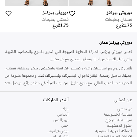
دوروثي بيركنز
دوروثي بيركنز
فستان بطبعات
فستان بطبعات
21.75
ر.ع
21.75
ر.ع
دوروثي بيركنز عمان
تعتبر دوروثي بيركنز، الماركة التجارية المبهجة التي تتميز بالتنوع والتصاميم الانثوية،
والتي توفر لك ملابس انيقة ومظهر عصري مع كل ستايل.
تألقي كل يوم مع اساسيات رائعة واكسسوارات انيقة واستمتعي ببلايز مدهشة، فساتين
جميلة، بناطيل رسمية، ليقنز كاجوال، تيشيرتات وتيشيرتات كت، ومجموعة متنوعة من
الاحذية ذات الكعب العالي. مع تاريخ طويل من ابقاء المرأة في مظهر رائع، تواصل هذه
الماركة في المملكة المتحدة الحفاظ على سمعتها للستايل والاناقة، سنة بعد سنة. سواء
كنت تقومين بتجديد خزانة ملابسك الملائمة للعمل، البحث عن فستان مثالي للحفلات او
عن نمشي
أشهر الماركات
تفضلين ملابس مريحة في عطلة نهاية الاسبوع، فمن المؤكد انك ستجدين ما تحتاجين
عن نمشي
نايك
اليه.
سياسة الخصوصية
أديداس
سياسة الاسترجاع
نيو بالانس
تسوقي دوروثي بيركنز اون لاين مسقط
حقوق المستهلك
جس
تسوقي دوروثي بيركنز اون لاين من نمشي واستمتعي باكثر من الف ستايل من مجموعة
المملكة العربية السعودية
تومي هيلفيغر
الإمارات العربية المتحدة
اتش اند ام