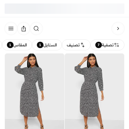
تصفية
تصنيف
الستايل
المقاس
1
1
7