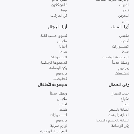
دوروثي بيركنز الشهيرة. تصفحي المجموعة كاملة في متجر دوروثي بيركنز اون لاين او
الكويت
كالفن كلاين
استخدمي القائمة لتحديد تجربة تسوق دوروثي بيركنز اون لاين. خدمة التوصيل السريعة
قطر
بوما
والدعم الاستثنائي يضمن لك تجربة تسوق ممتعة دائما مع نمشي.
البحرين
كل الماركات
عمان
أزياء النساء
أزياء الرجال
ملابس
تسوق حسب الفئة
أحذية
ملابس
اكسسوارات
أحذية
شنط
شنط
المجموعة الرياضية
اكسسوارات
وصلنا حديثاً
المجموعة الرياضية
بريميوم
ركن الوسامة
تخفيضات
بريميوم
تخفيضات
ركن الجمال
مجموعة الأطفال
جديد الجمال
وصلنا حديثاً
مكياج
ملابس
عطور
احذية
العناية بالشعر
شنط
العناية بالبشرة
اكسسوارات
العناية بالجسم والصحة
بريميوم
ركن الوسامة
لوازم منزلية
المجموعة الرياضية