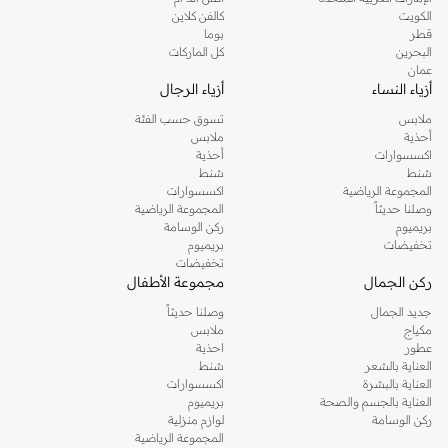
دوروثي بيركنز الشهيرة. تصفحي المجموعة كاملة في متجر دوروثي بيركنز اون لاين او
الكويت
كالفن كلاين
استخدمي القائمة لتحديد تجربة تسوق دوروثي بيركنز اون لاين. خدمة التوصيل السريعة
قطر
بوما
والدعم الاستثنائي يضمن لك تجربة تسوق ممتعة دائما مع نمشي.
البحرين
كل الماركات
عمان
أزياء النساء
أزياء الرجال
ملابس
تسوق حسب الفئة
أحذية
ملابس
اكسسوارات
أحذية
شنط
شنط
المجموعة الرياضية
اكسسوارات
وصلنا حديثاً
المجموعة الرياضية
بريميوم
ركن الوسامة
تخفيضات
بريميوم
تخفيضات
ركن الجمال
مجموعة الأطفال
جديد الجمال
وصلنا حديثاً
مكياج
ملابس
عطور
احذية
العناية بالشعر
شنط
العناية بالبشرة
اكسسوارات
العناية بالجسم والصحة
بريميوم
ركن الوسامة
لوازم منزلية
المجموعة الرياضية