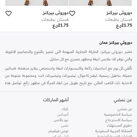
دوروثي بيركنز
دوروثي بيركنز
فستان بطبعات
فستان بطبعات
21.75
ر.ع
21.75
ر.ع
دوروثي بيركنز عمان
تعتبر دوروثي بيركنز، الماركة التجارية المبهجة التي تتميز بالتنوع والتصاميم الانثوية،
والتي توفر لك ملابس انيقة ومظهر عصري مع كل ستايل.
تألقي كل يوم مع اساسيات رائعة واكسسوارات انيقة واستمتعي ببلايز مدهشة، فساتين
جميلة، بناطيل رسمية، ليقنز كاجوال، تيشيرتات وتيشيرتات كت، ومجموعة متنوعة من
الاحذية ذات الكعب العالي. مع تاريخ طويل من ابقاء المرأة في مظهر رائع، تواصل هذه
الماركة في المملكة المتحدة الحفاظ على سمعتها للستايل والاناقة، سنة بعد سنة. سواء
كنت تقومين بتجديد خزانة ملابسك الملائمة للعمل، البحث عن فستان مثالي للحفلات او
عن نمشي
أشهر الماركات
تفضلين ملابس مريحة في عطلة نهاية الاسبوع، فمن المؤكد انك ستجدين ما تحتاجين
عن نمشي
نايك
اليه.
سياسة الخصوصية
أديداس
سياسة الاسترجاع
نيو بالانس
تسوقي دوروثي بيركنز اون لاين مسقط
حقوق المستهلك
جس
تسوقي دوروثي بيركنز اون لاين من نمشي واستمتعي باكثر من الف ستايل من مجموعة
المملكة العربية السعودية
تومي هيلفيغر
الإمارات العربية المتحدة
اتش اند ام