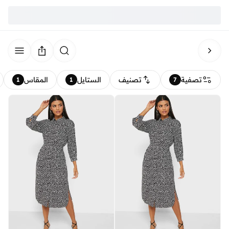
تصفية
تصنيف
الستايل
المقاس
1
1
7