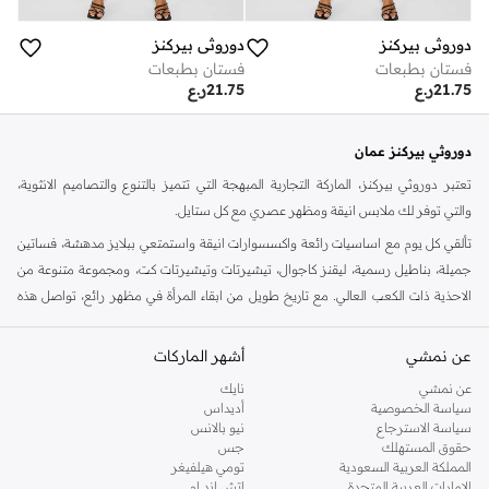
دوروثي بيركنز
دوروثي بيركنز
فستان بطبعات
فستان بطبعات
21.75
ر.ع
21.75
ر.ع
دوروثي بيركنز عمان
تعتبر دوروثي بيركنز، الماركة التجارية المبهجة التي تتميز بالتنوع والتصاميم الانثوية،
والتي توفر لك ملابس انيقة ومظهر عصري مع كل ستايل.
تألقي كل يوم مع اساسيات رائعة واكسسوارات انيقة واستمتعي ببلايز مدهشة، فساتين
جميلة، بناطيل رسمية، ليقنز كاجوال، تيشيرتات وتيشيرتات كت، ومجموعة متنوعة من
الاحذية ذات الكعب العالي. مع تاريخ طويل من ابقاء المرأة في مظهر رائع، تواصل هذه
الماركة في المملكة المتحدة الحفاظ على سمعتها للستايل والاناقة، سنة بعد سنة. سواء
كنت تقومين بتجديد خزانة ملابسك الملائمة للعمل، البحث عن فستان مثالي للحفلات او
عن نمشي
أشهر الماركات
تفضلين ملابس مريحة في عطلة نهاية الاسبوع، فمن المؤكد انك ستجدين ما تحتاجين
عن نمشي
نايك
اليه.
سياسة الخصوصية
أديداس
سياسة الاسترجاع
نيو بالانس
تسوقي دوروثي بيركنز اون لاين مسقط
حقوق المستهلك
جس
تسوقي دوروثي بيركنز اون لاين من نمشي واستمتعي باكثر من الف ستايل من مجموعة
المملكة العربية السعودية
تومي هيلفيغر
الإمارات العربية المتحدة
اتش اند ام