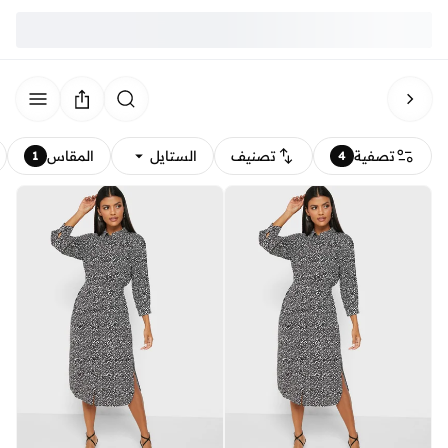
تصفية
تصنيف
الستايل
المقاس
1
4