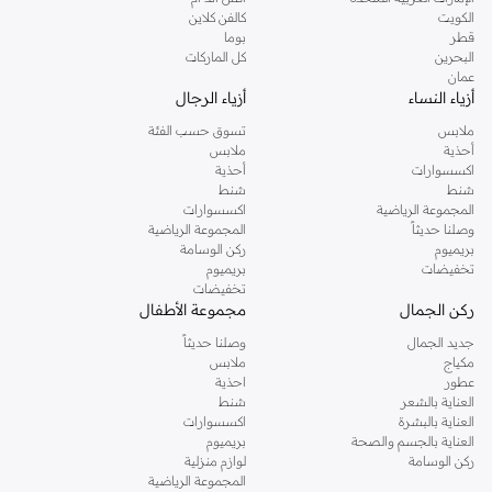
دوروثي بيركنز الشهيرة. تصفحي المجموعة كاملة في متجر دوروثي بيركنز اون لاين او
الكويت
كالفن كلاين
استخدمي القائمة لتحديد تجربة تسوق دوروثي بيركنز اون لاين. خدمة التوصيل السريعة
قطر
بوما
والدعم الاستثنائي يضمن لك تجربة تسوق ممتعة دائما مع نمشي.
البحرين
كل الماركات
عمان
أزياء النساء
أزياء الرجال
ملابس
تسوق حسب الفئة
أحذية
ملابس
اكسسوارات
أحذية
شنط
شنط
المجموعة الرياضية
اكسسوارات
وصلنا حديثاً
المجموعة الرياضية
بريميوم
ركن الوسامة
تخفيضات
بريميوم
تخفيضات
ركن الجمال
مجموعة الأطفال
جديد الجمال
وصلنا حديثاً
مكياج
ملابس
عطور
احذية
العناية بالشعر
شنط
العناية بالبشرة
اكسسوارات
العناية بالجسم والصحة
بريميوم
ركن الوسامة
لوازم منزلية
المجموعة الرياضية