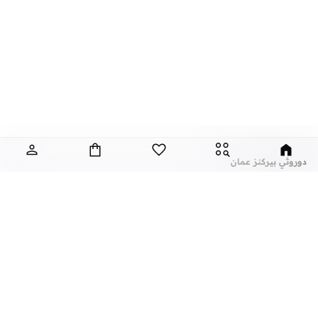
دوروثي بيركنز عمان
تعتبر دوروثي بيركنز، الماركة التجارية المبهجة التي تتميز بالتنوع والتصاميم الانثوية،
والتي توفر لك ملابس انيقة ومظهر عصري مع كل ستايل.
تألقي كل يوم مع اساسيات رائعة واكسسوارات انيقة واستمتعي ببلايز مدهشة، فساتين
جميلة، بناطيل رسمية، ليقنز كاجوال، تيشيرتات وتيشيرتات كت، ومجموعة متنوعة من
الاحذية ذات الكعب العالي. مع تاريخ طويل من ابقاء المرأة في مظهر رائع، تواصل هذه
الماركة في المملكة المتحدة الحفاظ على سمعتها للستايل والاناقة، سنة بعد سنة. سواء
كنت تقومين بتجديد خزانة ملابسك الملائمة للعمل، البحث عن فستان مثالي للحفلات او
عن نمشي
أشهر الماركات
تفضلين ملابس مريحة في عطلة نهاية الاسبوع، فمن المؤكد انك ستجدين ما تحتاجين
عن نمشي
نايك