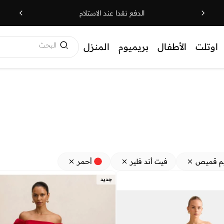
الدفع نقدا عند الاستلام
البحث
اوتلت
الأطفال
بريميوم
المنزل
م قميص
فيت أند فلير
أحمر
جديد