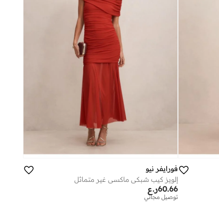
فورايفر نيو
إلويز كيب شبكي ماكسي غير متماثل
60.66
ر.ع
توصيل مجاني