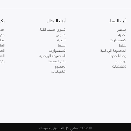
أزياء النساء
أزياء الرجال
ركن
ملابس
تسوق حسب الفئة
جدي
أحذية
ملابس
مكي
اكسسوارات
أحذية
عطو
شنط
شنط
العن
المجموعة الرياضية
اكسسوارات
العن
وصلنا حديثاً
المجموعة الرياضية
الع
بريميوم
ركن الوسامة
ركن
تخفيضات
بريميوم
تخفيضات
©
2026 نمشي. كل الحقوق محفوظة