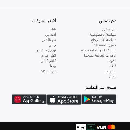
والدعم الاستثنائي يضمن لك تجربة تسوق ممتعة دائما مع نمشي.
عن نمشي
أشهر الماركات
عن نمشي
نايك
سياسة الخصوصية
أديداس
سياسة الاسترجاع
نيو بالانس
حقوق المستهلك
جس
المملكة العربية السعودية
تومي هيلفيغر
الإمارات العربية المتحدة
اتش اند ام
الكويت
كالفن كلاين
قطر
بوما
البحرين
كل الماركات
عمان
تسوق عبر التطبيق