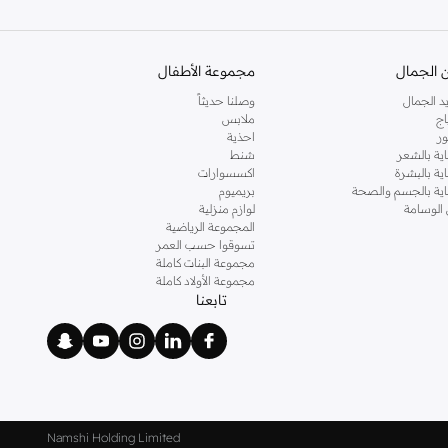
 الجمال
مجموعة الأطفال
د الجمال
وصلنا حديثاً
اج
ملابس
ر
احذية
اية بالشعر
شنط
اية بالبشرة
اكسسوارات
ناية بالجسم والصحة
بريميوم
 الوسامة
لوازم منزلية
المجموعة الرياضية
تسوقوا حسب العمر
مجموعة البنات كاملة
مجموعة الأولاد كاملة
تابعنا
Namshi Holding Limited