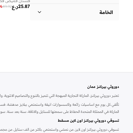
فستان قميص قصي
25.87
ر.ع
%
49.92
سادة
(
4
)
الخامة
مزيج من البوليستر
(
2
)
فيسكوز
(
1
)
دوروثي بيركنز عمان
تعتبر دوروثي بيركنز، الماركة التجارية المبهجة التي تتميز بالتنوع والتصاميم الانثو
تألقي كل يوم مع اساسيات رائعة واكسسوارات انيقة واستمتعي ببلايز مدهشة، فسات
الماركة في المملكة المتحدة الحفاظ على سمعتها للستايل والاناقة، سنة بعد سنة. سو
تسوقي دوروثي بيركنز اون لاين مسقط
تسوقي دوروثي بيركنز اون لاين من نمشي واستمتعي باكثر من الف ستايل من مجموعة 