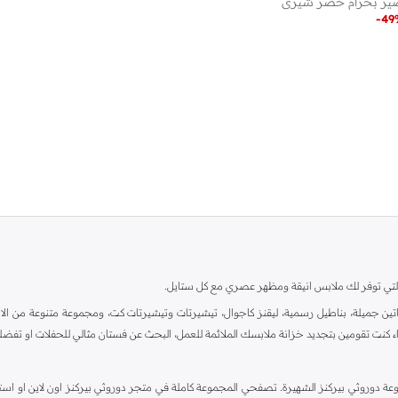
ر بحزام خصر شيري
-
49
ية، والتي توفر لك ملابس انيقة ومظهر عصري مع كل ستايل.
ين جميلة، بناطيل رسمية، ليقنز كاجوال، تيشيرتات وتيشيرتات كت، ومجموعة متنوعة من الاحذي
اء كنت تقومين بتجديد خزانة ملابسك الملائمة للعمل، البحث عن فستان مثالي للحفلات او تفضل
دوروثي بيركنز الشهيرة. تصفحي المجموعة كاملة في متجر دوروثي بيركنز اون لاين او استخد