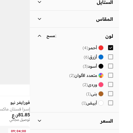
الستايل
المساء
(
3
)
المقاس
العمل
(
1
)
مقاس الملابس
ستاندر
:
ALPHA
لون
1
مسح
)
2
(
XS
أحمر
(
4
)
)
2
(
S
أزرق
(
6
)
)
3
(
M
أسود
(
3
)
)
3
(
L
متعدد الألوان
(
2
)
)
2
(
XL
وردي
(
2
)
بني
(
1
)
فورايفر نيو
أبيض
(
1
)
إسرا فستان ماكس
81.85
ر.ع
توصيل مجاني
السعر
:
:
09
04
00