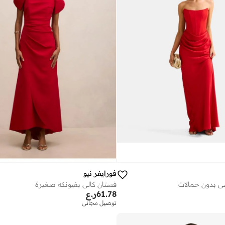
فورايفر نيو
ي بدون حمالات
فستان كالي بفيونكة صغيرة
61.78
ر.ع
توصيل مجاني
على وشك النفاد
توصيل مجاني