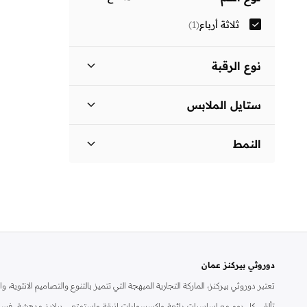
ثلاثة أرباع
(
1
)
نوع الرقبة
ياقة كلاسيكية
(
1
)
ستايل الملابس
فستان بتصميم قميص
(
1
)
النمط
مزين بطبعة
(
1
)
دوروثي بيركنز عمان
تعتبر دوروثي بيركنز، الماركة التجارية المبهجة التي تتميز بالتنوع والتصاميم الانثو
تألقي كل يوم مع اساسيات رائعة واكسسوارات انيقة واستمتعي ببلايز مدهشة، فسات