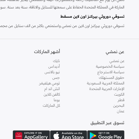
الماركة في المملكة المتحدة الحفاظ على سمعتها للستايل والاناقة، سنة بعد سنة. سو
تسوقي دوروثي بيركنز اون لاين مسقط
تسوقي دوروثي بيركنز اون لاين من نمشي واستمتعي باكثر من الف ستايل من مجموعة 
والدعم الاستثنائي يضمن لك تجربة تسوق ممتعة دائما مع نمشي.
عن نمشي
أشهر الماركات
عن نمشي
نايك
سياسة الخصوصية
أديداس
سياسة الاسترجاع
نيو بالانس
حقوق المستهلك
جس
المملكة العربية السعودية
تومي هيلفيغر
الإمارات العربية المتحدة
اتش اند ام
الكويت
كالفن كلاين
قطر
بوما
البحرين
كل الماركات
عمان
تسوق عبر التطبيق