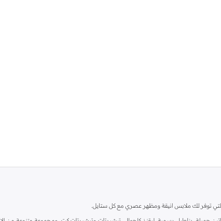
ية، والتي توفر لك ملابس انيقة ومظهر عصري مع كل ستايل.
ين جميلة، بناطيل رسمية، ليقنز كاجوال، تيشيرتات وتيشيرتات كت، ومجموعة متنوعة من الاحذي