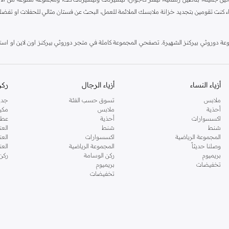
اء كنت تقومين بتجديد خزانة ملابسك الملائمة للعمل، البحث عن فستان مثالي للحفلات او تفضل
دوروثي بيركنز الشهيرة. تصفحي المجموعة كاملة في متجر دوروثي بيركنز اون لاين او استخد
أزياء النساء
أزياء الرجال
ركن
ملابس
تسوق حسب الفئة
جدي
أحذية
ملابس
مكي
اكسسوارات
أحذية
عطو
شنط
شنط
العن
المجموعة الرياضية
اكسسوارات
العن
وصلنا حديثاً
المجموعة الرياضية
الع
بريميوم
ركن الوسامة
ركن
تخفيضات
بريميوم
تخفيضات