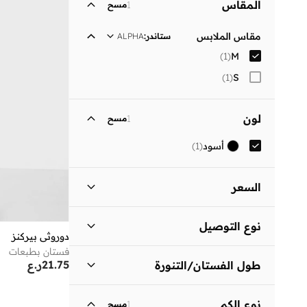
المقاس
1
مسح
مقاس الملابس
ستاندر
:
ALPHA
)
1
(
M
)
1
(
S
لون
1
مسح
أسود
(
1
)
السعر
السعر الأقل
السعر الأعلى
نوع التوصيل
ر.ع
ر.ع
دوروثي بيركنز
فستان بطبعات
توصيل قياسي
(
1
)
انطلق
21.75
ر.ع
طول الفستان/التنورة
متوسط الطول
(
1
)
نوع الكم
1
مسح