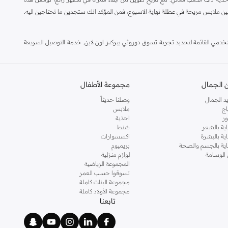
ين ملابس مريحة في عطلة نهاية الاسبوع، فمن المؤكد انك ستجدين ما تحتاجين اليه.
مي القائمة لتحديد تجربة تسوق دوروثي بيركنز اون لاين. خدمة التوصيل السريعة
 الجمال
مجموعة الأطفال
د الجمال
وصلنا حديثاً
اج
ملابس
ر
احذية
اية بالشعر
شنط
اية بالبشرة
اكسسوارات
ناية بالجسم والصحة
بريميوم
 الوسامة
لوازم منزلية
المجموعة الرياضية
تسوقوا حسب العمر
مجموعة البنات كاملة
مجموعة الأولاد كاملة
تابعنا