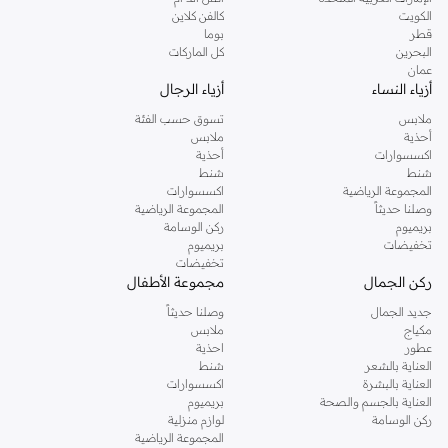
دوروثي بيركنز الشهيرة. تصفحي المجموعة كاملة في متجر دوروثي بيركنز اون لاين او
الكويت
كالفن كلاين
استخدمي القائمة لتحديد تجربة تسوق دوروثي بيركنز اون لاين. خدمة التوصيل السريعة
قطر
بوما
والدعم الاستثنائي يضمن لك تجربة تسوق ممتعة دائما مع نمشي.
البحرين
كل الماركات
عمان
أزياء النساء
أزياء الرجال
ملابس
تسوق حسب الفئة
أحذية
ملابس
اكسسوارات
أحذية
شنط
شنط
المجموعة الرياضية
اكسسوارات
وصلنا حديثاً
المجموعة الرياضية
بريميوم
ركن الوسامة
تخفيضات
بريميوم
تخفيضات
ركن الجمال
مجموعة الأطفال
جديد الجمال
وصلنا حديثاً
مكياج
ملابس
عطور
احذية
العناية بالشعر
شنط
العناية بالبشرة
اكسسوارات
العناية بالجسم والصحة
بريميوم
ركن الوسامة
لوازم منزلية
المجموعة الرياضية