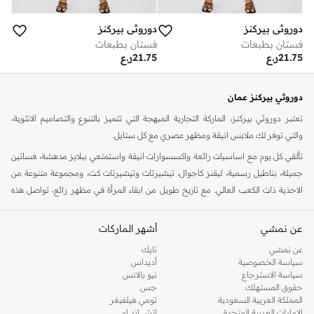
دوروثي بيركنز
دوروثي بيركنز
فستان بطبعات
فستان بطبعات
21.75
ر.ع
21.75
ر.ع
دوروثي بيركنز عمان
تعتبر دوروثي بيركنز، الماركة التجارية المبهجة التي تتميز بالتنوع والتصاميم الانثوية،
والتي توفر لك ملابس انيقة ومظهر عصري مع كل ستايل.
تألقي كل يوم مع اساسيات رائعة واكسسوارات انيقة واستمتعي ببلايز مدهشة، فساتين
جميلة، بناطيل رسمية، ليقنز كاجوال، تيشيرتات وتيشيرتات كت، ومجموعة متنوعة من
الاحذية ذات الكعب العالي. مع تاريخ طويل من ابقاء المرأة في مظهر رائع، تواصل هذه
الماركة في المملكة المتحدة الحفاظ على سمعتها للستايل والاناقة، سنة بعد سنة. سواء
كنت تقومين بتجديد خزانة ملابسك الملائمة للعمل، البحث عن فستان مثالي للحفلات او
عن نمشي
أشهر الماركات
تفضلين ملابس مريحة في عطلة نهاية الاسبوع، فمن المؤكد انك ستجدين ما تحتاجين
عن نمشي
نايك
اليه.
سياسة الخصوصية
أديداس
سياسة الاسترجاع
نيو بالانس
تسوقي دوروثي بيركنز اون لاين مسقط
حقوق المستهلك
جس
تسوقي دوروثي بيركنز اون لاين من نمشي واستمتعي باكثر من الف ستايل من مجموعة
المملكة العربية السعودية
تومي هيلفيغر
الإمارات العربية المتحدة
اتش اند ام