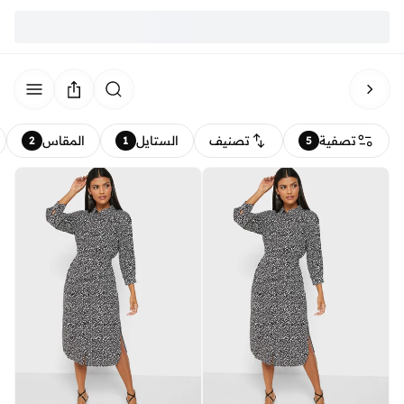
تصفية
تصنيف
الستايل
المقاس
2
1
5