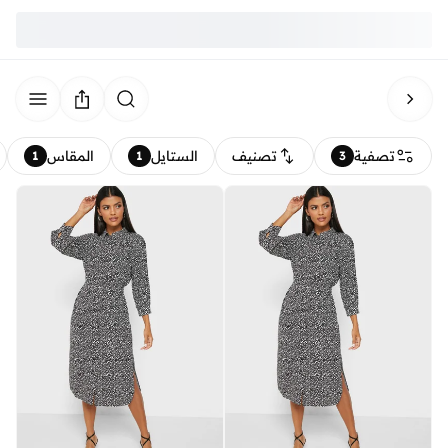
تصفية
تصنيف
الستايل
المقاس
1
1
3