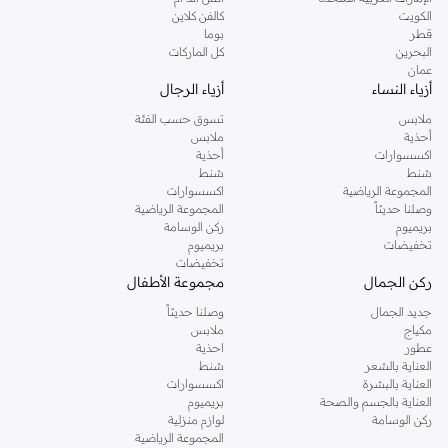
دوروثي بيركنز الشهيرة. تصفحي المجموعة كاملة في متجر دوروثي بيركنز اون لاين او
الكويت
كالفن كلاين
استخدمي القائمة لتحديد تجربة تسوق دوروثي بيركنز اون لاين. خدمة التوصيل السريعة
قطر
بوما
والدعم الاستثنائي يضمن لك تجربة تسوق ممتعة دائما مع نمشي.
البحرين
كل الماركات
عمان
أزياء النساء
أزياء الرجال
ملابس
تسوق حسب الفئة
أحذية
ملابس
اكسسوارات
أحذية
شنط
شنط
المجموعة الرياضية
اكسسوارات
وصلنا حديثاً
المجموعة الرياضية
بريميوم
ركن الوسامة
تخفيضات
بريميوم
تخفيضات
ركن الجمال
مجموعة الأطفال
جديد الجمال
وصلنا حديثاً
مكياج
ملابس
عطور
احذية
العناية بالشعر
شنط
العناية بالبشرة
اكسسوارات
العناية بالجسم والصحة
بريميوم
ركن الوسامة
لوازم منزلية
المجموعة الرياضية