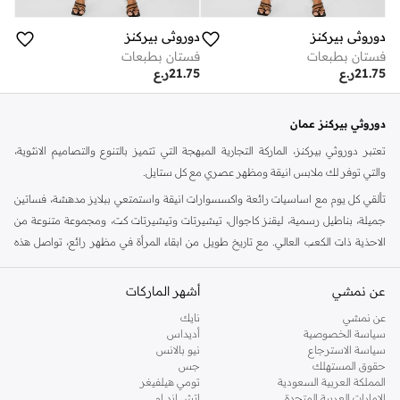
دوروثي بيركنز
دوروثي بيركنز
فستان بطبعات
فستان بطبعات
21.75
ر.ع
21.75
ر.ع
دوروثي بيركنز عمان
تعتبر دوروثي بيركنز، الماركة التجارية المبهجة التي تتميز بالتنوع والتصاميم الانثوية،
والتي توفر لك ملابس انيقة ومظهر عصري مع كل ستايل.
تألقي كل يوم مع اساسيات رائعة واكسسوارات انيقة واستمتعي ببلايز مدهشة، فساتين
جميلة، بناطيل رسمية، ليقنز كاجوال، تيشيرتات وتيشيرتات كت، ومجموعة متنوعة من
الاحذية ذات الكعب العالي. مع تاريخ طويل من ابقاء المرأة في مظهر رائع، تواصل هذه
الماركة في المملكة المتحدة الحفاظ على سمعتها للستايل والاناقة، سنة بعد سنة. سواء
كنت تقومين بتجديد خزانة ملابسك الملائمة للعمل، البحث عن فستان مثالي للحفلات او
عن نمشي
أشهر الماركات
تفضلين ملابس مريحة في عطلة نهاية الاسبوع، فمن المؤكد انك ستجدين ما تحتاجين
عن نمشي
نايك
اليه.
سياسة الخصوصية
أديداس
سياسة الاسترجاع
نيو بالانس
تسوقي دوروثي بيركنز اون لاين مسقط
حقوق المستهلك
جس
تسوقي دوروثي بيركنز اون لاين من نمشي واستمتعي باكثر من الف ستايل من مجموعة
المملكة العربية السعودية
تومي هيلفيغر
الإمارات العربية المتحدة
اتش اند ام