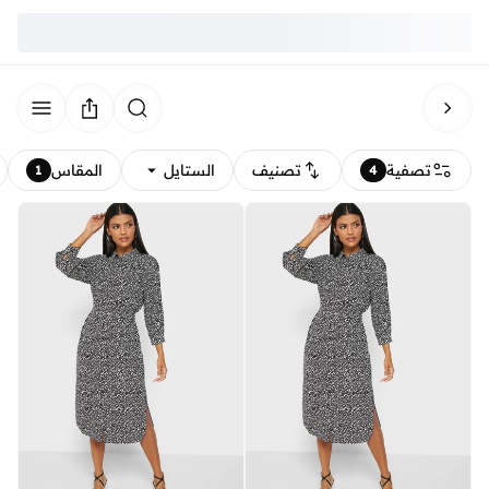
تصفية
تصنيف
الستايل
المقاس
1
4