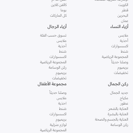
دوروثي بيركنز الشهيرة. تصفحي المجموعة كاملة في متجر دوروثي بيركنز اون لاين او
الكويت
كالفن كلاين
استخدمي القائمة لتحديد تجربة تسوق دوروثي بيركنز اون لاين. خدمة التوصيل السريعة
قطر
بوما
والدعم الاستثنائي يضمن لك تجربة تسوق ممتعة دائما مع نمشي.
البحرين
كل الماركات
عمان
أزياء النساء
أزياء الرجال
ملابس
تسوق حسب الفئة
أحذية
ملابس
اكسسوارات
أحذية
شنط
شنط
المجموعة الرياضية
اكسسوارات
وصلنا حديثاً
المجموعة الرياضية
بريميوم
ركن الوسامة
تخفيضات
بريميوم
تخفيضات
ركن الجمال
مجموعة الأطفال
جديد الجمال
وصلنا حديثاً
مكياج
ملابس
عطور
احذية
العناية بالشعر
شنط
العناية بالبشرة
اكسسوارات
العناية بالجسم والصحة
بريميوم
ركن الوسامة
لوازم منزلية
المجموعة الرياضية