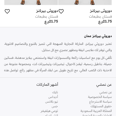
دوروثي بيركنز
دوروثي بيركنز
فستان بطبعات
فستان بطبعات
21.75
ر.ع
21.75
ر.ع
دوروثي بيركنز عمان
تعتبر دوروثي بيركنز، الماركة التجارية المبهجة التي تتميز بالتنوع والتصاميم الانثوية،
والتي توفر لك ملابس انيقة ومظهر عصري مع كل ستايل.
تألقي كل يوم مع اساسيات رائعة واكسسوارات انيقة واستمتعي ببلايز مدهشة، فساتين
جميلة، بناطيل رسمية، ليقنز كاجوال، تيشيرتات وتيشيرتات كت، ومجموعة متنوعة من
الاحذية ذات الكعب العالي. مع تاريخ طويل من ابقاء المرأة في مظهر رائع، تواصل هذه
الماركة في المملكة المتحدة الحفاظ على سمعتها للستايل والاناقة، سنة بعد سنة. سواء
كنت تقومين بتجديد خزانة ملابسك الملائمة للعمل، البحث عن فستان مثالي للحفلات او
عن نمشي
أشهر الماركات
تفضلين ملابس مريحة في عطلة نهاية الاسبوع، فمن المؤكد انك ستجدين ما تحتاجين
عن نمشي
نايك
اليه.
سياسة الخصوصية
أديداس
سياسة الاسترجاع
نيو بالانس
تسوقي دوروثي بيركنز اون لاين مسقط
حقوق المستهلك
جس
تسوقي دوروثي بيركنز اون لاين من نمشي واستمتعي باكثر من الف ستايل من مجموعة
المملكة العربية السعودية
تومي هيلفيغر
الإمارات العربية المتحدة
اتش اند ام