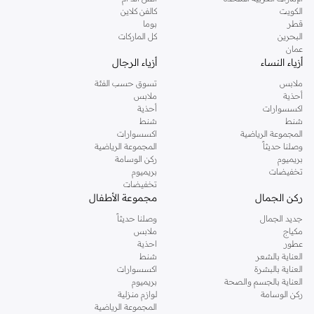
دوروثي بيركنز الشهيرة. تصفحي المجموعة كاملة في متجر دوروثي بيركنز اون لاين او
الكويت
كالفن كلاين
استخدمي القائمة لتحديد تجربة تسوق دوروثي بيركنز اون لاين. خدمة التوصيل السريعة
قطر
بوما
والدعم الاستثنائي يضمن لك تجربة تسوق ممتعة دائما مع نمشي.
البحرين
كل الماركات
عمان
أزياء النساء
أزياء الرجال
ملابس
تسوق حسب الفئة
أحذية
ملابس
اكسسوارات
أحذية
شنط
شنط
المجموعة الرياضية
اكسسوارات
وصلنا حديثاً
المجموعة الرياضية
بريميوم
ركن الوسامة
تخفيضات
بريميوم
تخفيضات
ركن الجمال
مجموعة الأطفال
جديد الجمال
وصلنا حديثاً
مكياج
ملابس
عطور
احذية
العناية بالشعر
شنط
العناية بالبشرة
اكسسوارات
العناية بالجسم والصحة
بريميوم
ركن الوسامة
لوازم منزلية
المجموعة الرياضية