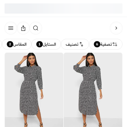
تصفية
تصنيف
الستايل
المقاس
2
1
6