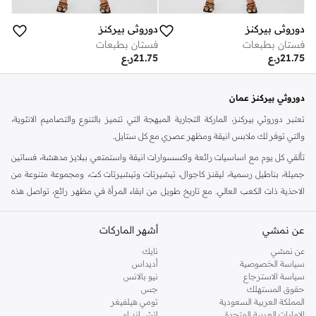
دوروثي بيركنز
دوروثي بيركنز
فستان بطبعات
فستان بطبعات
21.75
ر.ع
21.75
ر.ع
دوروثي بيركنز عمان
تعتبر دوروثي بيركنز، الماركة التجارية المبهجة التي تتميز بالتنوع والتصاميم الانثوية،
والتي توفر لك ملابس انيقة ومظهر عصري مع كل ستايل.
تألقي كل يوم مع اساسيات رائعة واكسسوارات انيقة واستمتعي ببلايز مدهشة، فساتين
جميلة، بناطيل رسمية، ليقنز كاجوال، تيشيرتات وتيشيرتات كت، ومجموعة متنوعة من
الاحذية ذات الكعب العالي. مع تاريخ طويل من ابقاء المرأة في مظهر رائع، تواصل هذه
الماركة في المملكة المتحدة الحفاظ على سمعتها للستايل والاناقة، سنة بعد سنة. سواء
كنت تقومين بتجديد خزانة ملابسك الملائمة للعمل، البحث عن فستان مثالي للحفلات او
عن نمشي
أشهر الماركات
تفضلين ملابس مريحة في عطلة نهاية الاسبوع، فمن المؤكد انك ستجدين ما تحتاجين
عن نمشي
نايك
اليه.
سياسة الخصوصية
أديداس
سياسة الاسترجاع
نيو بالانس
تسوقي دوروثي بيركنز اون لاين مسقط
حقوق المستهلك
جس
تسوقي دوروثي بيركنز اون لاين من نمشي واستمتعي باكثر من الف ستايل من مجموعة
المملكة العربية السعودية
تومي هيلفيغر
الإمارات العربية المتحدة
اتش اند ام