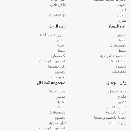
دوروثي بيركنز الشهيرة. تصفحي المجموعة كاملة في متجر دوروثي بيركنز اون لاين او
الكويت
كالفن كلاين
استخدمي القائمة لتحديد تجربة تسوق دوروثي بيركنز اون لاين. خدمة التوصيل السريعة
قطر
بوما
والدعم الاستثنائي يضمن لك تجربة تسوق ممتعة دائما مع نمشي.
البحرين
كل الماركات
عمان
أزياء النساء
أزياء الرجال
ملابس
تسوق حسب الفئة
أحذية
ملابس
اكسسوارات
أحذية
شنط
شنط
المجموعة الرياضية
اكسسوارات
وصلنا حديثاً
المجموعة الرياضية
بريميوم
ركن الوسامة
تخفيضات
بريميوم
تخفيضات
ركن الجمال
مجموعة الأطفال
جديد الجمال
وصلنا حديثاً
مكياج
ملابس
عطور
احذية
العناية بالشعر
شنط
العناية بالبشرة
اكسسوارات
العناية بالجسم والصحة
بريميوم
ركن الوسامة
لوازم منزلية
المجموعة الرياضية