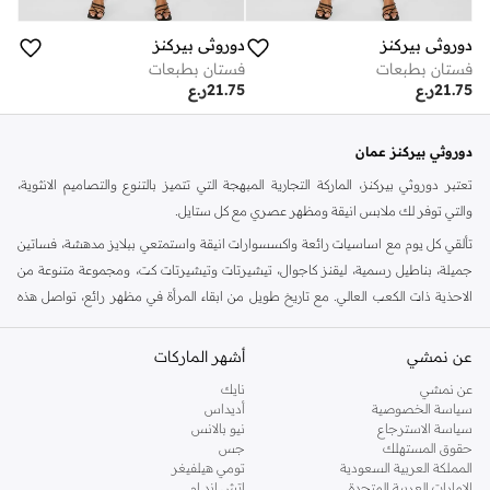
دوروثي بيركنز
دوروثي بيركنز
فستان بطبعات
فستان بطبعات
21.75
ر.ع
21.75
ر.ع
دوروثي بيركنز عمان
تعتبر دوروثي بيركنز، الماركة التجارية المبهجة التي تتميز بالتنوع والتصاميم الانثوية،
والتي توفر لك ملابس انيقة ومظهر عصري مع كل ستايل.
تألقي كل يوم مع اساسيات رائعة واكسسوارات انيقة واستمتعي ببلايز مدهشة، فساتين
جميلة، بناطيل رسمية، ليقنز كاجوال، تيشيرتات وتيشيرتات كت، ومجموعة متنوعة من
الاحذية ذات الكعب العالي. مع تاريخ طويل من ابقاء المرأة في مظهر رائع، تواصل هذه
الماركة في المملكة المتحدة الحفاظ على سمعتها للستايل والاناقة، سنة بعد سنة. سواء
كنت تقومين بتجديد خزانة ملابسك الملائمة للعمل، البحث عن فستان مثالي للحفلات او
عن نمشي
أشهر الماركات
تفضلين ملابس مريحة في عطلة نهاية الاسبوع، فمن المؤكد انك ستجدين ما تحتاجين
عن نمشي
نايك
اليه.
سياسة الخصوصية
أديداس
سياسة الاسترجاع
نيو بالانس
تسوقي دوروثي بيركنز اون لاين مسقط
حقوق المستهلك
جس
تسوقي دوروثي بيركنز اون لاين من نمشي واستمتعي باكثر من الف ستايل من مجموعة
المملكة العربية السعودية
تومي هيلفيغر
الإمارات العربية المتحدة
اتش اند ام