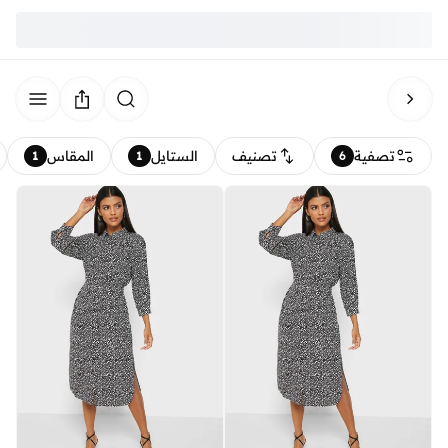
تصفية
تصنيف
الستايل
المقاس
1
1
6