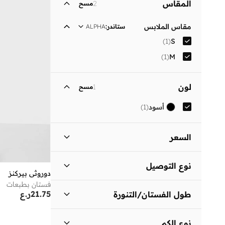
المقاس
2
مسح
مقاس الملابس
ستاندر
:
ALPHA
)
1
(
S
)
1
(
M
لون
1
مسح
أسود
(
1
)
السعر
السعر الأقل
السعر الأعلى
نوع التوصيل
ر.ع
ر.ع
دوروثي بيركنز
فستان بطبعات
توصيل قياسي
(
1
)
انطلق
21.75
ر.ع
طول الفستان/التنورة
متوسط الطول
(
1
)
نوع الكم