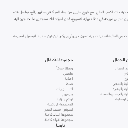
ة ذات الكعب العالي. مع تاريخ طويل من ابقاء المرأة في مظهر رائع، تواصل هذه
ين ملابس مريحة في عطلة نهاية الاسبوع، فمن المؤكد انك ستجدين ما تحتاجين اليه.
مي القائمة لتحديد تجربة تسوق دوروثي بيركنز اون لاين. خدمة التوصيل السريعة
 الجمال
مجموعة الأطفال
د الجمال
وصلنا حديثاً
اج
ملابس
ر
احذية
اية بالشعر
شنط
اية بالبشرة
اكسسوارات
ناية بالجسم والصحة
بريميوم
 الوسامة
لوازم منزلية
المجموعة الرياضية
تسوقوا حسب العمر
مجموعة البنات كاملة
مجموعة الأولاد كاملة
تابعنا