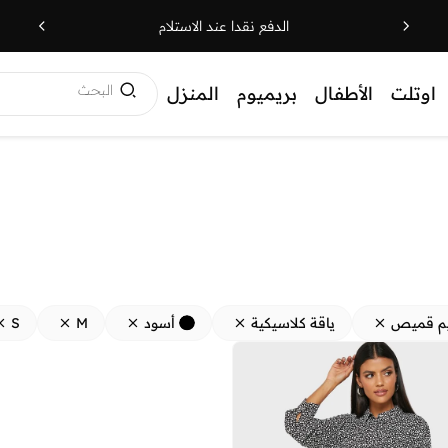
الدفع نقدا عند الاستلام
البحث
اوتلت
الأطفال
بريميوم
المنزل
م قميص
ياقة كلاسيكية
أسود
M
S