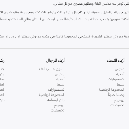
ية، والتي توفر لك ملابس انيقة ومظهر عصري مع كل ستايل.
ين جميلة، بناطيل رسمية، ليقنز كاجوال، تيشيرتات وتيشيرتات كت، ومجموعة متنوعة من الاحذي
اء كنت تقومين بتجديد خزانة ملابسك الملائمة للعمل، البحث عن فستان مثالي للحفلات او تفضل
دوروثي بيركنز الشهيرة. تصفحي المجموعة كاملة في متجر دوروثي بيركنز اون لاين او استخد
أزياء النساء
أزياء الرجال
ركن
ملابس
تسوق حسب الفئة
جدي
أحذية
ملابس
مكي
اكسسوارات
أحذية
عطو
شنط
شنط
العن
المجموعة الرياضية
اكسسوارات
العن
وصلنا حديثاً
المجموعة الرياضية
الع
بريميوم
ركن الوسامة
ركن
تخفيضات
بريميوم
تخفيضات