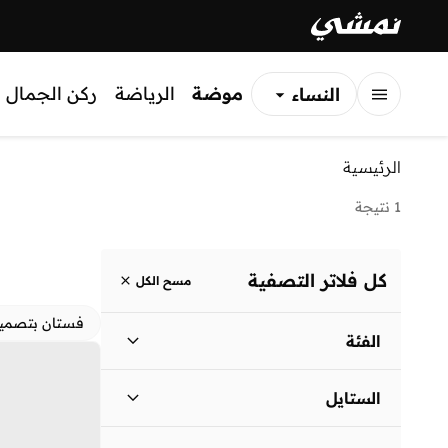
موضة
الرياضة
ركن الجمال
النساء
الرجال
الرئيسية
الأطفال
1 نتيجة
كل فلاتر التصفية
مسح الكل
فستان بتصمي
الفئة
نساء
)
1
(
الستايل
لباس يومي
(
1
)