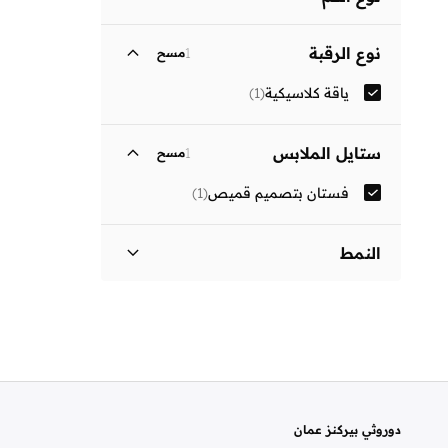
ثلاثة أرباع
(
1
)
نوع الرقبة
1
مسح
ياقة كلاسيكية
(
1
)
ستايل الملابس
1
مسح
فستان بتصميم قميص
(
1
)
النمط
مزين بطبعة
(
1
)
دوروثي بيركنز عمان