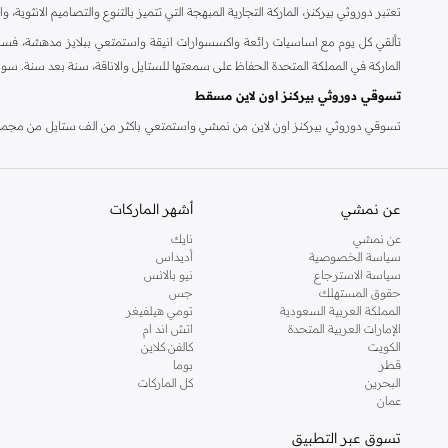
تعتبر دوروثي بيركنز، الماركة التجارية المبهجة التي تتميز بالتنوع والتصاميم الانثو
تألقي كل يوم مع اساسيات رائعة واكسسوارات انيقة واستمتعي ببلايز مدهشة، فسات
الماركة في المملكة المتحدة الحفاظ على سمعتها للستايل والاناقة، سنة بعد سنة. سو
تسوقي دوروثي بيركنز اون لاين مسقط
تسوقي دوروثي بيركنز اون لاين من نمشي واستمتعي باكثر من الف ستايل من مجموعة 
والدعم الاستثنائي يضمن لك تجربة تسوق ممتعة دائما مع نمشي.
عن نمشي
أشهر الماركات
عن نمشي
نايك
سياسة الخصوصية
أديداس
سياسة الاسترجاع
نيو بالانس
حقوق المستهلك
جس
المملكة العربية السعودية
تومي هيلفيغر
الإمارات العربية المتحدة
اتش اند ام
الكويت
كالفن كلاين
قطر
بوما
البحرين
كل الماركات
عمان
تسوق عبر التطبيق