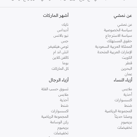
الماركة في المملكة المتحدة الحفاظ على سمعتها للستايل والاناقة، سنة بعد سنة. سواء
كنت تقومين بتجديد خزانة ملابسك الملائمة للعمل، البحث عن فستان مثالي للحفلات او
عن نمشي
أشهر الماركات
تفضلين ملابس مريحة في عطلة نهاية الاسبوع، فمن المؤكد انك ستجدين ما تحتاجين
عن نمشي
نايك
اليه.
سياسة الخصوصية
أديداس
سياسة الاسترجاع
نيو بالانس
تسوقي دوروثي بيركنز اون لاين مسقط
حقوق المستهلك
جس
تسوقي دوروثي بيركنز اون لاين من نمشي واستمتعي باكثر من الف ستايل من مجموعة
المملكة العربية السعودية
تومي هيلفيغر
الإمارات العربية المتحدة
اتش اند ام
دوروثي بيركنز الشهيرة. تصفحي المجموعة كاملة في متجر دوروثي بيركنز اون لاين او
الكويت
كالفن كلاين
استخدمي القائمة لتحديد تجربة تسوق دوروثي بيركنز اون لاين. خدمة التوصيل السريعة
قطر
بوما
والدعم الاستثنائي يضمن لك تجربة تسوق ممتعة دائما مع نمشي.
البحرين
كل الماركات
عمان
أزياء النساء
أزياء الرجال
ملابس
تسوق حسب الفئة
أحذية
ملابس
اكسسوارات
أحذية
شنط
شنط
المجموعة الرياضية
اكسسوارات
وصلنا حديثاً
المجموعة الرياضية
بريميوم
ركن الوسامة
تخفيضات
بريميوم
تخفيضات