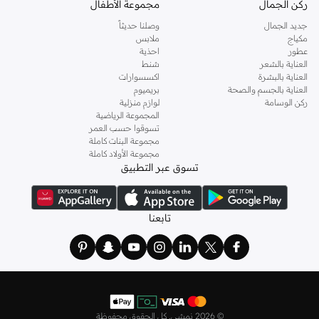
ركن الجمال
مجموعة الأطفال
جديد الجمال
وصلنا حديثاً
مكياج
ملابس
عطور
احذية
العناية بالشعر
شنط
العناية بالبشرة
اكسسوارات
العناية بالجسم والصحة
بريميوم
ركن الوسامة
لوازم منزلية
المجموعة الرياضية
تسوقوا حسب العمر
مجموعة البنات كاملة
مجموعة الأولاد كاملة
تسوق عبر التطبيق
تابعنا
©
2026 نمشي. كل الحقوق محفوظة