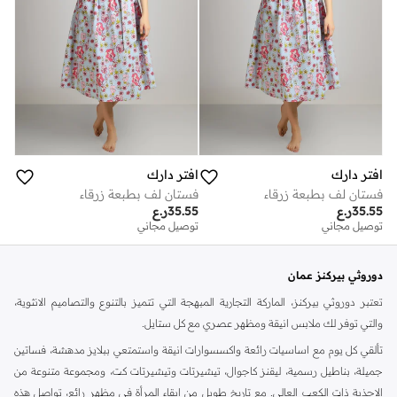
افتر دارك
افتر دارك
فستان لف بطبعة زرقاء
فستان لف بطبعة زرقاء
35.55
ر.ع
35.55
ر.ع
توصيل مجاني
توصيل مجاني
دوروثي بيركنز عمان
تعتبر دوروثي بيركنز، الماركة التجارية المبهجة التي تتميز بالتنوع والتصاميم الانثوية،
والتي توفر لك ملابس انيقة ومظهر عصري مع كل ستايل.
تألقي كل يوم مع اساسيات رائعة واكسسوارات انيقة واستمتعي ببلايز مدهشة، فساتين
جميلة، بناطيل رسمية، ليقنز كاجوال، تيشيرتات وتيشيرتات كت، ومجموعة متنوعة من
الاحذية ذات الكعب العالي. مع تاريخ طويل من ابقاء المرأة في مظهر رائع، تواصل هذه