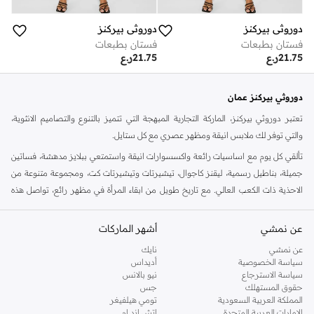
دوروثي بيركنز
دوروثي بيركنز
فستان بطبعات
فستان بطبعات
21.75
ر.ع
21.75
ر.ع
دوروثي بيركنز عمان
تعتبر دوروثي بيركنز، الماركة التجارية المبهجة التي تتميز بالتنوع والتصاميم الانثوية،
والتي توفر لك ملابس انيقة ومظهر عصري مع كل ستايل.
تألقي كل يوم مع اساسيات رائعة واكسسوارات انيقة واستمتعي ببلايز مدهشة، فساتين
جميلة، بناطيل رسمية، ليقنز كاجوال، تيشيرتات وتيشيرتات كت، ومجموعة متنوعة من
الاحذية ذات الكعب العالي. مع تاريخ طويل من ابقاء المرأة في مظهر رائع، تواصل هذه
الماركة في المملكة المتحدة الحفاظ على سمعتها للستايل والاناقة، سنة بعد سنة. سواء
كنت تقومين بتجديد خزانة ملابسك الملائمة للعمل، البحث عن فستان مثالي للحفلات او
عن نمشي
أشهر الماركات
تفضلين ملابس مريحة في عطلة نهاية الاسبوع، فمن المؤكد انك ستجدين ما تحتاجين
عن نمشي
نايك
اليه.
سياسة الخصوصية
أديداس
سياسة الاسترجاع
نيو بالانس
تسوقي دوروثي بيركنز اون لاين مسقط
حقوق المستهلك
جس
تسوقي دوروثي بيركنز اون لاين من نمشي واستمتعي باكثر من الف ستايل من مجموعة
المملكة العربية السعودية
تومي هيلفيغر
الإمارات العربية المتحدة
اتش اند ام