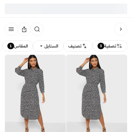
تصفية
تصنيف
الستايل
المقاس
1
3