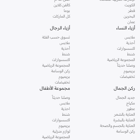
دوروثي بيركنز الشهيرة. تصفحي المجموعة كاملة في متجر دوروثي بيركنز اون لاين او
الكويت
كالفن كلاين
استخدمي القائمة لتحديد تجربة تسوق دوروثي بيركنز اون لاين. خدمة التوصيل السريعة
قطر
بوما
والدعم الاستثنائي يضمن لك تجربة تسوق ممتعة دائما مع نمشي.
البحرين
كل الماركات
عمان
أزياء النساء
أزياء الرجال
ملابس
تسوق حسب الفئة
أحذية
ملابس
اكسسوارات
أحذية
شنط
شنط
المجموعة الرياضية
اكسسوارات
وصلنا حديثاً
المجموعة الرياضية
بريميوم
ركن الوسامة
تخفيضات
بريميوم
تخفيضات
ركن الجمال
مجموعة الأطفال
جديد الجمال
وصلنا حديثاً
مكياج
ملابس
عطور
احذية
العناية بالشعر
شنط
العناية بالبشرة
اكسسوارات
العناية بالجسم والصحة
بريميوم
ركن الوسامة
لوازم منزلية
المجموعة الرياضية