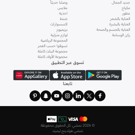
جديد الجمال
وصلنا حديثاً
مكياج
ملابس
عطور
احذية
العناية بالشعر
شنط
العناية بالبشرة
اكسسوارات
العناية بالجسم والصحة
بريميوم
ركن الوسامة
لوازم منزلية
المجموعة الرياضية
تسوقوا حسب العمر
مجموعة البنات كاملة
مجموعة الأولاد كاملة
تسوق عبر التطبيق
تابعنا
©
2026 نمشي. كل الحقوق محفوظة
نمشي هولدينج ليميتد