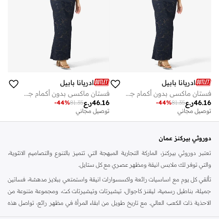
ادريانا بابيل
ادريانا بابيل
فستان ماكسي بدون أكمام جاكار
فستان ماكسي بدون أكمام جاكار
46.16
ر.ع
46.16
ر.ع
-
44
%
81.35
-
44
%
81.35
توصيل مجاني
توصيل مجاني
دوروثي بيركنز عمان
تعتبر دوروثي بيركنز، الماركة التجارية المبهجة التي تتميز بالتنوع والتصاميم الانثوية،
والتي توفر لك ملابس انيقة ومظهر عصري مع كل ستايل.
تألقي كل يوم مع اساسيات رائعة واكسسوارات انيقة واستمتعي ببلايز مدهشة، فساتين
جميلة، بناطيل رسمية، ليقنز كاجوال، تيشيرتات وتيشيرتات كت، ومجموعة متنوعة من
الاحذية ذات الكعب العالي. مع تاريخ طويل من ابقاء المرأة في مظهر رائع، تواصل هذه
الماركة في المملكة المتحدة الحفاظ على سمعتها للستايل والاناقة، سنة بعد سنة. سواء