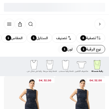
تصفية
تصنيف
الستايل
المقاس
1
1
4
نوع الرقبة
لون
1
1
رقبة منسدلة
مكشوف الكتفين
فتحة رقبة مستديرة
فتحة رقبة مربعة
رقبة على شكل حرف V
:
:
:
:
04
32
00
04
32
00