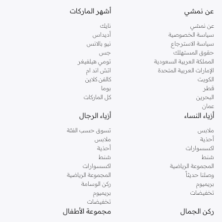
كنت تقومين بتجديد خزانة ملابسك الملائمة للعمل، البحث عن فستان مثالي للحفلات او
عن نمشي
أشهر الماركات
تفضلين ملابس مريحة في عطلة نهاية الاسبوع، فمن المؤكد انك ستجدين ما تحتاجين
عن نمشي
نايك
اليه.
سياسة الخصوصية
أديداس
سياسة الاسترجاع
نيو بالانس
تسوقي دوروثي بيركنز اون لاين مسقط
حقوق المستهلك
جس
تسوقي دوروثي بيركنز اون لاين من نمشي واستمتعي باكثر من الف ستايل من مجموعة
المملكة العربية السعودية
تومي هيلفيغر
الإمارات العربية المتحدة
اتش اند ام
دوروثي بيركنز الشهيرة. تصفحي المجموعة كاملة في متجر دوروثي بيركنز اون لاين او
الكويت
كالفن كلاين
استخدمي القائمة لتحديد تجربة تسوق دوروثي بيركنز اون لاين. خدمة التوصيل السريعة
قطر
بوما
والدعم الاستثنائي يضمن لك تجربة تسوق ممتعة دائما مع نمشي.
البحرين
كل الماركات
عمان
أزياء النساء
أزياء الرجال
ملابس
تسوق حسب الفئة
أحذية
ملابس
اكسسوارات
أحذية
شنط
شنط
المجموعة الرياضية
اكسسوارات
وصلنا حديثاً
المجموعة الرياضية
بريميوم
ركن الوسامة
تخفيضات
بريميوم
تخفيضات
ركن الجمال
مجموعة الأطفال