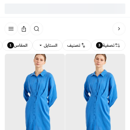
تصفية
تصنيف
الستايل
المقاس
1
3