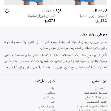
اي دي ال
اي دي ال
فستان بازرار امامية
فستان بازرار امامية
27.1
ر.ع
27.1
ر.ع
دوروثي بيركنز عمان
تعتبر دوروثي بيركنز، الماركة التجارية المبهجة التي تتميز بالتنوع والتصاميم الانثوية،
والتي توفر لك ملابس انيقة ومظهر عصري مع كل ستايل.
تألقي كل يوم مع اساسيات رائعة واكسسوارات انيقة واستمتعي ببلايز مدهشة، فساتين
جميلة، بناطيل رسمية، ليقنز كاجوال، تيشيرتات وتيشيرتات كت، ومجموعة متنوعة من
الاحذية ذات الكعب العالي. مع تاريخ طويل من ابقاء المرأة في مظهر رائع، تواصل هذه
الماركة في المملكة المتحدة الحفاظ على سمعتها للستايل والاناقة، سنة بعد سنة. سواء
كنت تقومين بتجديد خزانة ملابسك الملائمة للعمل، البحث عن فستان مثالي للحفلات او
عن نمشي
أشهر الماركات
تفضلين ملابس مريحة في عطلة نهاية الاسبوع، فمن المؤكد انك ستجدين ما تحتاجين
عن نمشي
نايك
اليه.
سياسة الخصوصية
أديداس
سياسة الاسترجاع
نيو بالانس
تسوقي دوروثي بيركنز اون لاين مسقط
حقوق المستهلك
جس
تسوقي دوروثي بيركنز اون لاين من نمشي واستمتعي باكثر من الف ستايل من مجموعة
المملكة العربية السعودية
تومي هيلفيغر
الإمارات العربية المتحدة
اتش اند ام