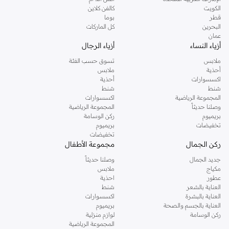
دوروثي بيركنز الشهيرة. تصفحي المجموعة كاملة في متجر دوروثي بيركنز اون لاين او
الكويت
كالفن كلاين
استخدمي القائمة لتحديد تجربة تسوق دوروثي بيركنز اون لاين. خدمة التوصيل السريعة
قطر
بوما
والدعم الاستثنائي يضمن لك تجربة تسوق ممتعة دائما مع نمشي.
البحرين
كل الماركات
عمان
أزياء النساء
أزياء الرجال
ملابس
تسوق حسب الفئة
أحذية
ملابس
اكسسوارات
أحذية
شنط
شنط
المجموعة الرياضية
اكسسوارات
وصلنا حديثاً
المجموعة الرياضية
بريميوم
ركن الوسامة
تخفيضات
بريميوم
تخفيضات
ركن الجمال
مجموعة الأطفال
جديد الجمال
وصلنا حديثاً
مكياج
ملابس
عطور
احذية
العناية بالشعر
شنط
العناية بالبشرة
اكسسوارات
العناية بالجسم والصحة
بريميوم
ركن الوسامة
لوازم منزلية
المجموعة الرياضية