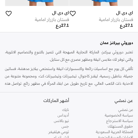
اي دي ال
اي دي ال
فستان بازرار امامية
فستان بازرار امامية
27.1
ر.ع
27.1
ر.ع
دوروثي بيركنز عمان
تعتبر دوروثي بيركنز، الماركة التجارية المبهجة التي تتميز بالتنوع والتصاميم الانثوية،
والتي توفر لك ملابس انيقة ومظهر عصري مع كل ستايل.
تألقي كل يوم مع اساسيات رائعة واكسسوارات انيقة واستمتعي ببلايز مدهشة، فساتين
جميلة، بناطيل رسمية، ليقنز كاجوال، تيشيرتات وتيشيرتات كت، ومجموعة متنوعة من
الاحذية ذات الكعب العالي. مع تاريخ طويل من ابقاء المرأة في مظهر رائع، تواصل هذه
الماركة في المملكة المتحدة الحفاظ على سمعتها للستايل والاناقة، سنة بعد سنة. سواء
كنت تقومين بتجديد خزانة ملابسك الملائمة للعمل، البحث عن فستان مثالي للحفلات او
عن نمشي
أشهر الماركات
تفضلين ملابس مريحة في عطلة نهاية الاسبوع، فمن المؤكد انك ستجدين ما تحتاجين
عن نمشي
نايك
اليه.
سياسة الخصوصية
أديداس
سياسة الاسترجاع
نيو بالانس
تسوقي دوروثي بيركنز اون لاين مسقط
حقوق المستهلك
جس
تسوقي دوروثي بيركنز اون لاين من نمشي واستمتعي باكثر من الف ستايل من مجموعة
المملكة العربية السعودية
تومي هيلفيغر
الإمارات العربية المتحدة
اتش اند ام