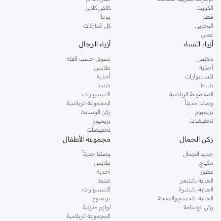
دوروثي بيركنز الشهيرة. تصفحي المجموعة كاملة في متجر دوروثي بيركنز اون لاين او
الكويت
كالفن كلاين
استخدمي القائمة لتحديد تجربة تسوق دوروثي بيركنز اون لاين. خدمة التوصيل السريعة
قطر
بوما
والدعم الاستثنائي يضمن لك تجربة تسوق ممتعة دائما مع نمشي.
البحرين
كل الماركات
عمان
أزياء النساء
أزياء الرجال
ملابس
تسوق حسب الفئة
أحذية
ملابس
اكسسوارات
أحذية
شنط
شنط
المجموعة الرياضية
اكسسوارات
وصلنا حديثاً
المجموعة الرياضية
بريميوم
ركن الوسامة
تخفيضات
بريميوم
تخفيضات
ركن الجمال
مجموعة الأطفال
جديد الجمال
وصلنا حديثاً
مكياج
ملابس
عطور
احذية
العناية بالشعر
شنط
العناية بالبشرة
اكسسوارات
العناية بالجسم والصحة
بريميوم
ركن الوسامة
لوازم منزلية
المجموعة الرياضية