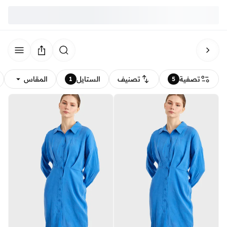
تصفية
تصنيف
الستايل
المقاس
1
5