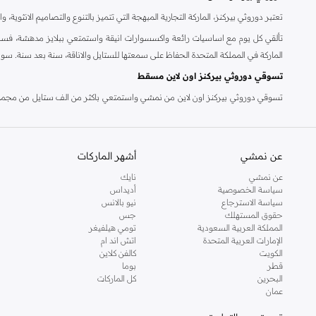
تعتبر دوروثي بيركنز، الماركة التجارية المبهجة التي تتميز بالتنوع والتصاميم الانثو
تألقي كل يوم مع اساسيات رائعة واكسسوارات انيقة واستمتعي ببلايز مدهشة، فسات
الماركة في المملكة المتحدة الحفاظ على سمعتها للستايل والاناقة، سنة بعد سنة. سو
تسوقي دوروثي بيركنز اون لاين مسقط
تسوقي دوروثي بيركنز اون لاين من نمشي واستمتعي باكثر من الف ستايل من مجموعة 
والدعم الاستثنائي يضمن لك تجربة تسوق ممتعة دائما مع نمشي.
عن نمشي
أشهر الماركات
عن نمشي
نايك
سياسة الخصوصية
أديداس
سياسة الاسترجاع
نيو بالانس
حقوق المستهلك
جس
المملكة العربية السعودية
تومي هيلفيغر
الإمارات العربية المتحدة
اتش اند ام
الكويت
كالفن كلاين
قطر
بوما
البحرين
كل الماركات
عمان