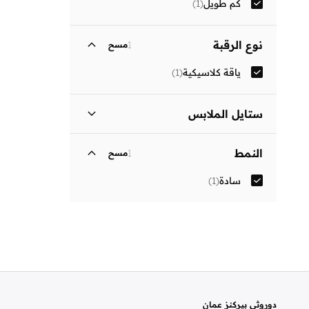
كم طويل
(
1
)
نوع الرقبة
1
مسح
ياقة كلاسيكية
(
1
)
ستايل الملابس
فستان بتصميم قميص
(
1
)
النمط
1
مسح
سادة
(
1
)
دوروثي بيركنز عمان