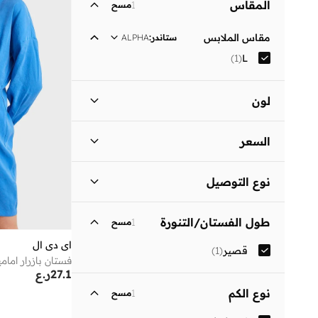
المقاس
1
مسح
مقاس الملابس
ستاندر
:
ALPHA
)
1
(
L
لون
أزرق
(
1
)
السعر
السعر الأقل
السعر الأعلى
نوع التوصيل
ر.ع
ر.ع
توصيل قياسي
(
1
)
انطلق
طول الفستان/التنورة
1
مسح
اي دي ال
قصير
(
1
)
فستان بازرار امامي
27.1
ر.ع
نوع الكم
1
مسح