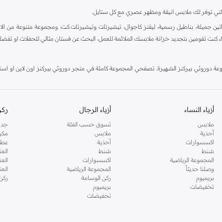
ية، والتي توفر لك ملابس انيقة ومظهر عصري مع كل ستايل.
ين جميلة، بناطيل رسمية، ليقنز كاجوال، تيشيرتات وتيشيرتات كت، ومجموعة متنوعة من الاحذي
اء كنت تقومين بتجديد خزانة ملابسك الملائمة للعمل، البحث عن فستان مثالي للحفلات او تفضل
دوروثي بيركنز الشهيرة. تصفحي المجموعة كاملة في متجر دوروثي بيركنز اون لاين او استخد
أزياء النساء
أزياء الرجال
ركن
ملابس
تسوق حسب الفئة
جدي
أحذية
ملابس
مكي
اكسسوارات
أحذية
عطو
شنط
شنط
العن
المجموعة الرياضية
اكسسوارات
العن
وصلنا حديثاً
المجموعة الرياضية
الع
بريميوم
ركن الوسامة
ركن
تخفيضات
بريميوم
تخفيضات