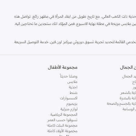
ة ذات الكعب العالي. مع تاريخ طويل من ابقاء المرأة في مظهر رائع، تواصل هذه
ين ملابس مريحة في عطلة نهاية الاسبوع، فمن المؤكد انك ستجدين ما تحتاجين اليه.
مي القائمة لتحديد تجربة تسوق دوروثي بيركنز اون لاين. خدمة التوصيل السريعة
 الجمال
مجموعة الأطفال
د الجمال
وصلنا حديثاً
اج
ملابس
ر
احذية
اية بالشعر
شنط
اية بالبشرة
اكسسوارات
ناية بالجسم والصحة
بريميوم
 الوسامة
لوازم منزلية
المجموعة الرياضية
تسوقوا حسب العمر
مجموعة البنات كاملة
مجموعة الأولاد كاملة